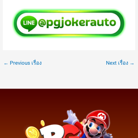
←
Previous เรื่อง
Next เรื่อง
→