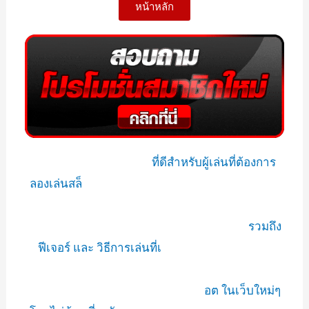
หน้าหลัก
ทดลองเล่นสล็อต โอกาส
ที่ดีสำหรับผู้เล่นที่ต้องการ
ลองเล่นสล็
อตออนไลน์ จากเว็บใหม่ๆ โดยไม่ต้องใช้
เงินจริง การทดลองเล่นช่วยให้ผู้เล่นสามารถ
ทำความคุ้นเคยกับเกมต่างๆ ที่เว็บนั้นๆ เสนอ
รวมถึง
ฟีเจอร์ และ วิธีการเล่นที่เ
หมาะสมกับตัวเองก่อน
ตัดสินใจฝากเงินจริง วิธีที่ดีในการสัมผัส
ประสบการณ์การเล่น ทดลองเล่นสล็
อต ในเว็บใหม่ๆ