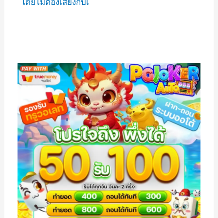
โดยไม่ต้องเสี่ยงกับเ
งินจริง พร้อมกับสามารถใช้เป็น
เครื่องมือในการค้นหาเกมที่เหมาะสม และ เพิ่มความ
มั่นใจในการเดิมพัน เมื่อพร้อมที่จะฝากเงินจริง