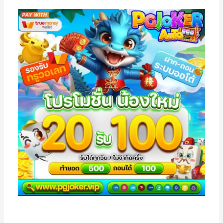
สล็อตยักษ์ใหม่ รวมสล็อตจาก