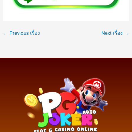
←
Previous เรื่อง
Next เรื่อง
→