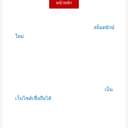
หน้าหลัก
หากคุณกำลังมองหาเว็บไซต์ที่รวบรวมเกมสล็อต
ออนไลน์จากค่ายเกมชั้นนำไว้มากที่สุด
สล็อตยักษ์
ใหม่
คือตัวเลือกที่ไม่ควรมองข้าม เรามีเกมสล็อต
หลากหลายรูปแบบที่ตอบโจทย์ทุกความต้องการของ
ผู้เล่น ไม่ว่าจะเป็นสล็อตคลาสสิกที่เล่นง่าย หรือสล็อต
วิดีโอที่เต็มไปด้วยฟีเจอร์ใหม่ๆ และกราฟิกที่น่าทึ่ง
คุณสามารถเลือกสนุกได้อย่างอิสระบนแพลตฟอร์ม
เดียวสิ่งที่ทำให้โดดเด่นคือความน่าเชื่อถือ เว็บไซต์
ของเราได้รับการยอมรับจากผู้เล่นทั่วโลกว่า
เป็น
เว็บไซต์เชื่อถือได้
ด้วยมาตรฐานการให้บริการที่
โปร่งใส และระบบที่ออกแบบมาเพื่อสร้างความมั่นใจ
ให้กับผู้เล่นทุกคน คุณสามารถวางใจได้ว่าทุกการ
เดิมพันของคุณจะได้รับการดูแลอย่างมืออาชีพ