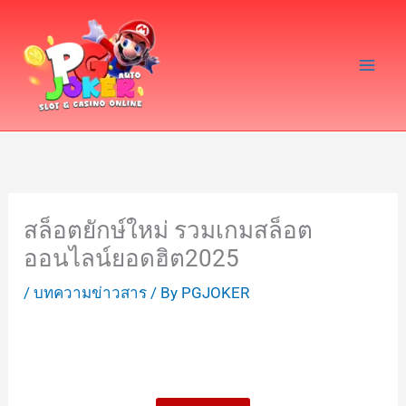
Skip
to
content
สล็อตยักษ์ใหม่ รวมเกมสล็อต
ออนไลน์ยอดฮิต2025
/
บทความข่าวสาร
/ By
PGJOKER
สล็อตยักษ์ใหม่ รวมเกมสล็อต
ออนไลน์ยอดฮิต2025