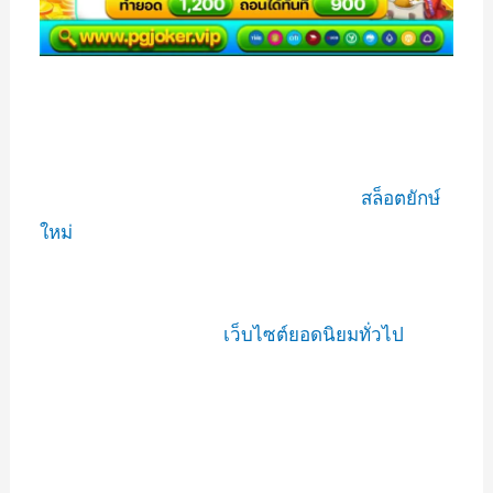
สล็อตยักษ์ใหม่ รวมเกมสล็อต
ออนไลน์ยอดฮิต2025
โอกาสใหม่ในการสร้างรายได้มาถึงแล้ว
สล็อตยักษ์
ใหม่
วอ เลท ทดลองเล่นฟรี สามารถปรับปรุงรูปแบบ
การลงทุนให้เต็มไปด้วยโบนัสบ่อยครั้ง เพิ่มความสนุก
และความตื่นเต้นโดยไม่พลาด ปรับปรุงให้สนุกยิ่งขึ้น
เหนือกว่าเกมสล็อตจาก
เว็บไซต์ยอดนิยมทั่วไป
อีกทั้ง
ยังรวมค่ายเกมชั้นนำทั้งหมดมาไว้ในพื้นที่เดียว การ
เลือกเกมไม่เคยง่ายขนาดนี้มาก่อน ร้อนแรงที่สุด ให้
คุณมีโอกาสทำเงินได้ทุกที่ ทุกเวลา ผ่านมือถือ และ
รองรับทุกระบบปฏิบัติการ ไม่มีข้อจำกัดใดๆ ที่คุณ