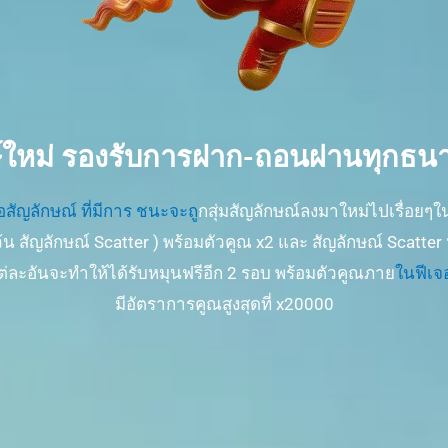
ษ์ใหม่ รองรับการฝาก-ถอนผ่านทุกธ
่อสัญลักษณ์ ที่มีการ ชนะจะถู
กสุ่มสัญลักษณ์ลงมาใหม่ไปเรื่อยๆ
้น สัญลักษณ์ Scatter ) พร้อมตัวคูณ x2 และ สัญลักษณ์ Scatt
มแต่ละอันจะทำให้ได้รับหมุนฟรีอีก 2 รอบ พร้อมตัวคูณภาย
ในฟีเจ
มีอัตราการคูณสูงสุดที่ x20000