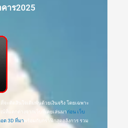
นาคาร2025
ที่จะตัดสินใจเดิมพันด้วยเงินจริง โดยเฉพาะ
รณ์ที่แตกต่างจากเว็บที่เคยเล่นมา
ก่อน เว็บ
็อต 3D ที่มา
พร้อมกับกราฟิกสุดอลังการ รวม