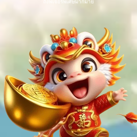
ถึงฟีเจอร์พิเศษมากมาย