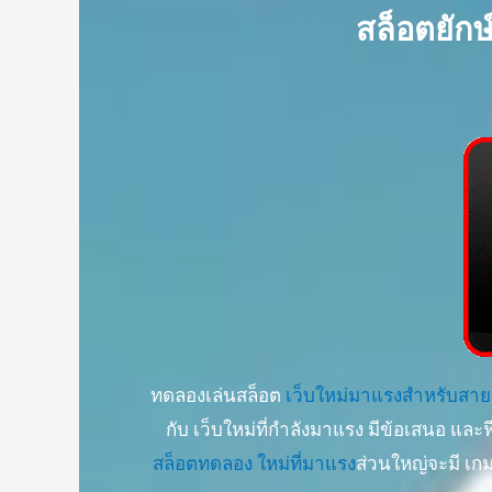
สล็อตยัก
ทดลองเล่นสล็อต
เว็บใหม่มาแรงสำหรับสายสล
กับ เว็บใหม่ที่กำลังมาแรง มีข้อเสนอ และฟ
สล็อตทดลอง ใหม่ที่มาแรง
ส่วนใหญ่จะมี เก