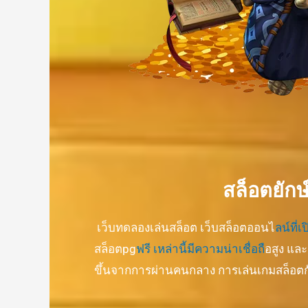
สล็อตยัก
เว็บทดลองเล่นสล็อต เว็บสล็อตออนไ
ลน์ที่
สล็อตpg
ฟรี เหล่านี้มีความน่าเชื่อถื
อสูง และ
ขึ้นจากการผ่านคนกลาง การเล่นเกมสล็อตกั