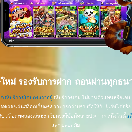
ษ์ใหม่ รองรับการฝาก-ถอนผ่านทุกธ
เปิดให้บริการโดยตรงจากผู้
ให้บริการเกม ไม่ผ่านตัวแทนหรือเอเย่น
 ทดลองเล่นสล็อตเว็บตรง สามารถจ่ายรางวัลให้กับผู้เล่นได้จริง 
บ สล็อตทดลองเล่นpg เว็บตรงมีข้อดีหลายประการ หนึ่งในนั้
นค
และ ปลอดภัย