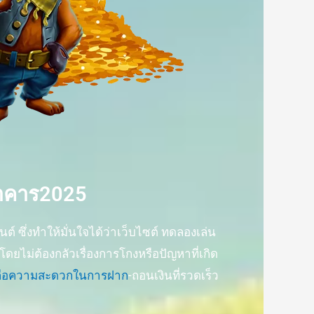
นาคาร2025
ต์ ซึ่งทำให้มั่นใจได้ว่าเว็บไซต์ ทดลองเล่น
โดยไม่ต้องกลัวเรื่องการโกงหรือปัญหาที่เกิด
ือความสะดวกในการฝาก
-ถอนเงินที่รวดเร็ว