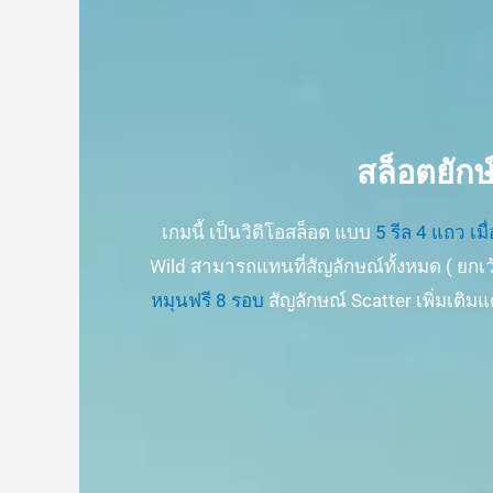
สล็อตยัก
เกมนี้ เป็นวิดิโอสล็อต แบบ
5 รีล 4 แถว เมื
Wild สามารถแทนที่สัญลักษณ์ทั้งหมด ( ยกเว
หมุนฟรี 8 รอบ
สัญลักษณ์ Scatter เพิ่มเติ