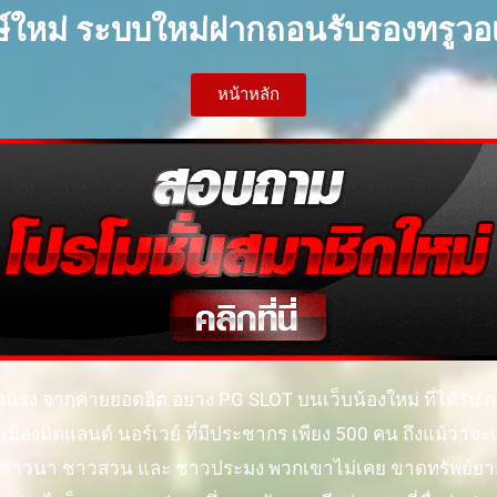
ษ์ใหม่ ระบบใหม่ฝากถอนรับรองทรูวอ
หน้าหลัก
มาแรง จากค่ายยอดฮิต อย่าง PG SLOT บนเว็บน้องใหม่ ที่ได้รั
มืองมิดแลนด์ นอร์เวย์ ที่มีประชากร เพียง 500 คน ถึงแม้ว่าจะเป็น
็นชาวนา ชาวสวน และ ชาวประมง พวกเขาไม่เคย ขาดทรัพย์ยา