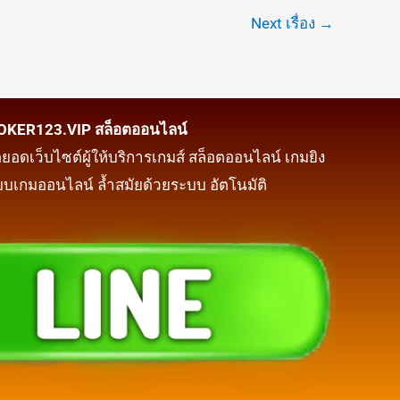
Next เรื่อง
→
KER123.VIP สล็อตออนไลน์
ยอดเว็บไซต์ผู้ให้บริการเกมส์ สล็อตออนไลน์ เกมยิง
บเกมออนไลน์ ล้ำสมัยด้วยระบบ อัตโนมัติ