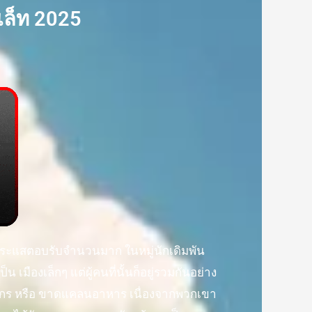
เล็ท 2025
บ กระแสตอบรับจำนวนมาก ในหมู่นักเดิมพัน
 เมืองเล็กๆ แต่ผู้คนที่นั้นก็อยู่รวมกันอย่าง
กร หรือ ขาดแคลนอาหาร เนื่องจากพวกเขา