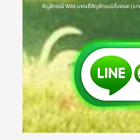
สัญลักษณ์ Wild แทนที่สัญลักษณ์ทั้งหมด (ยก