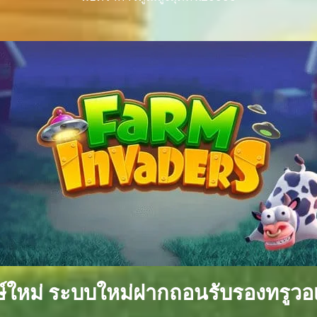
ษ์ใหม่ ระบบใหม่ฝากถอนรับรองทรูวอ