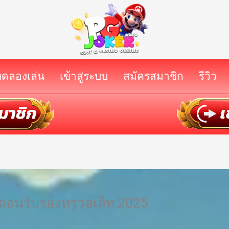
ดลองเล่น
เข้าสู่ระบบ
สมัครสมาชิก
รีวิว
กถอนรับรองทรูวอเล็ท 2025