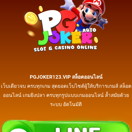
PGJOKER123.VIP สล็อตออนไลน์
เว็บเดียวจบ ครบทุกเกม สุดยอดเว็บไซต์ผู้ให้บริการเกมส์ สล็อต
ออนไลน์ เกมยิงปลา ครบทุกรูปแบบเกมออนไลน์ ล้ำสมัยด้วย
ระบบ อัตโนมัติ