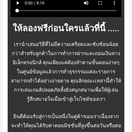
ให้ลองฟรีก่อนใครแล้วที่นี้ .....
เรานำเสนอวิธีที่ไม่มีความเครียดและซับซ้อนน้อย
กว่าสำหรับลูกค้าในการทำการฝากและถอนเงินทาง
อิเล็กทรอนิกส์ คุณเพียงแค่ต้องทำตามขั้นตอนง่ายๆ
ในศูนย์ข้อมูลแล้วการทำธุรกรรมแต่ละรายการ
สามารถทำได้อย่างง่ายดาย คุณลักษณะเหล่านี้ทำให้
การเล่นเกมส์ปลอดภัยทั้งยังสนุกสนานเพื่อให้ผู้เล่น
รู้สึกสบายใจเมื่อเข้าสู่เว็บไซต์ของเรา
ยินดีต้อนรับสู่การเป็นหนึ่งในคู่ค้าของเราเนื่องจาก
จะทำให้คุณได้รับค่าคอมมิชชั่นที่สูงขึ้นต่อวันหรือต่อ