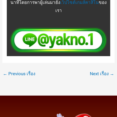
นาทีโดยการพาผู้เล่นมายัง
เว็ปไซต์เกมส์คาสิโน
ของ
เรา
←
Previous เรื่อง
Next เรื่อง
→