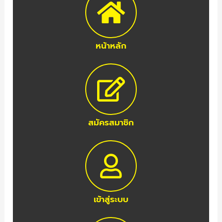
หน้าหลัก
สมัครสมาชิก
เข้าสู่ระบบ