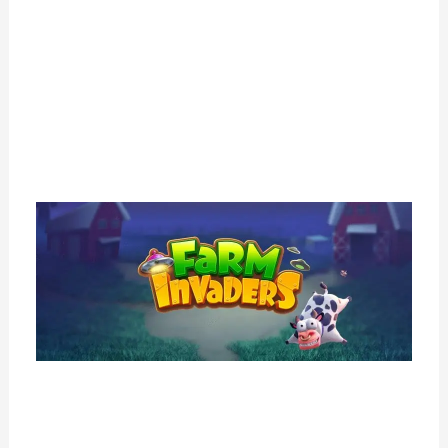
สัญลักษณ์ Scatter หากปรากฏ 3 ตัวจะทำให้เข้าสู่
โหมดฟรีสปิน หมุนฟรี 8 รอบ สัญลักษณ์ Scatter เพิ่ม
เติมแต่ละอันจะทำให้ได้รับหมุนฟรีอีก 2 รอบ พร้อม
ตัวคูณภายในฟีเจอร์ x5 จะมีค่าตอบแทนจะสูงถึง
96.68%เกมนี้มีอัตราการคูณสูงสุดที่ x20000
สัญลักษณ์พิเศษและฟีเจอร์
โบนัสแจ็คพอร์ต