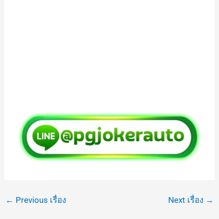
สัญลักษณ์ Wild แทนที่สัญลักษณ์ทั้งหมด (ยกเว้น
สัญลักษณ์ Scatter) พร้อมตัวคูณ x2 เพื่อเพิ่มอัตรา
การชนะรางวัลและแจ็คพอร์ตต่างๆมากขึ้น มีโอกาส
ได้รางวัลทั้ง
Mega Win
, Super Win, และ
SuperMega Win
←
Previous เรื่อง
Next เรื่อง
→