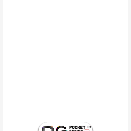
เมืองเล็กๆ แต่ผู้คนที่นั้นก็อยู่รวมกันอย่างมีความสุข
พวกเขาประกอบ อาชีพหลัก เป็นชาวนา ชาวสวน
และ ชาวประมง พวกเขาไม่เคย ขาดทรัพย์ยากร หรือ
ขาดแคลนอาหาร เนื่องจากพวกเขาแบ่งปัน อาหาร
และ ผลผลิตกันอยู่เสมอ แต่ อย่างไรก็ตาม อยากฝาก
หนึ่งของจักวาล มีกลุ่มดาว ที่ชื่อว่า Atras
ได้รับผลก
ระทบ
จาก ภัยแล้งมาเป็นเวลายาวนาน ซึ่งสภาพ
แวดล้อมที่ไม่เหมาะสม จะเพาะปลูก หรือ เลี้ยงสัตว์
วันหนึ่งพวกเขา ได้ค้นพบเมืองมิดแลนด์ และ ระบบ
ความ รักษาความปลอด ไม่เข้มงวด พวกเขาจึง
ตัดสินใจ ว่าจะ ขโมยอาหาร และ ทรัพย์กรต่างๆ