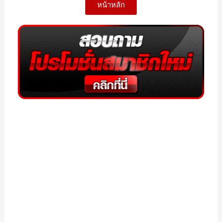
หน้าหลัก
สล็อตยักษ์ใหม่ ลื่นไหลไม่มีสะดุด โอนเงินเร็ว ครบทุก
ยอด
รีวิวเกม สล็อต
Farm Invaders
เกมใหม่ มาแรง จาก
ค่ายยอดฮิต อย่าง PG SLOT บนเว็บน้องใหม่ ที่ได้รับ
กระแสตอบรับจำนวนมาก ในหมู่นักเดิมพัน ออนไลน์
ที่มาในธีม เอเลี่ยนบุกฟาร์มเล็ก ในเมืองมิดแลนด์
นอร์เวย์ ที่มีประชากร เพียง 500 คน ถึงแม้ว่าจะเป็น