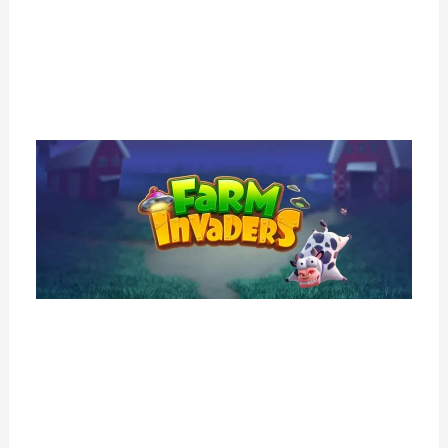
เติมแต่ละอันจะทำให้ได้รับหมุนฟรีอีก 2 รอบ พร้อม
ตัวคูณภายในฟีเจอร์ x5 จะมีค่าตอบแทนจะสูงถึง
96.68%เกมนี้มีอัตราการคูณสูงสุดที่ x20000
สัญลักษณ์พิเศษและฟีเจอร์
โบนัสแจ็คพอร์ต
สัญลักษณ์ Wild แทนที่สัญลักษณ์ทั้งหมด (
ยกเว้น