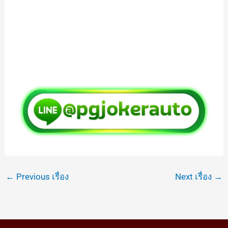
สัญลักษณ์ Scatter)
พร้อมตัวคูณ x2 เพื่อเพิ่มอัตรา
การชนะรางวัลและแจ็คพอร์ตต่างๆมากขึ้น มีโอกาส
ได้รางวัลทั้ง Mega Win, Super Win, และ
SuperMega Win
←
Previous เรื่อง
Next เรื่อง
→