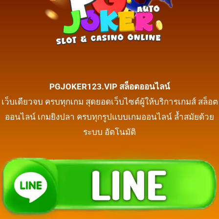
PGJOKER123.VIP สล็อตออนไลน์
เว็บเดียวจบ ครบทุกเกม สุดยอดเว็บไซต์ผู้ให้บริการเกมส์ สล็อต
ออนไลน์ เกมยิงปลา ครบทุกรูปแบบเกมออนไลน์ ล้ำสมัยด้วย
ระบบ อัตโนมัติ