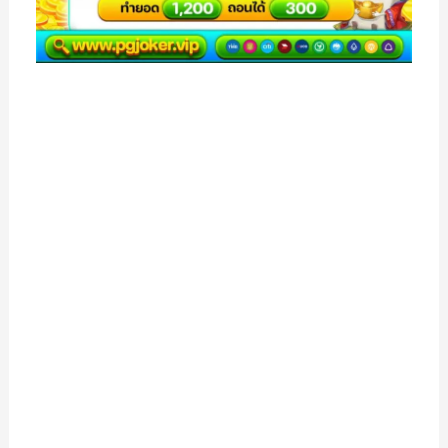
สล็อตเว็บตรง 100%
ฝากถอนไม่มีขั้นต่ำเว็บตรง100% เว็บที่นักพนันรุ่น
ใหม่สามารถเข้ามาเล่นเกมพนัน แล้วเพิ่มเติมความ
มั่นใจได้จริง ทุกบริการและมาตรฐาน รวมไปถึง
ความมั่นคง ทุกอย่างพร้อมที่จะเติมเต็มความต้องการ
ได้ทั้งหมด เนื่องจากว่า สล็อตเว็บตรง ไม่ผ่านเอเย่นต์
แตกง่าย แบบนี้สามารถมั่นใจได้ว่า ทุกอย่างนักพนัน
ทุกคนเล่นแล้วได้เงินจริง สำหรับนักพนันที่ไม่เคยเล่น
เกมพนัน สล็อต pg แตกง่าย หรือว่ากำลังมองหาการ
เริ่มต้นกับสิ่งที่ท้าทายเหล่านี้