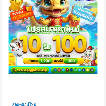
สล็อตยักษ์ใหม่ สล็อตเว็บตรง
ฝากถอน true wallet
สล็อตยักษ์ใหม่
เว็บตรง เป็นแพลตฟอร์มเกมสล็อต