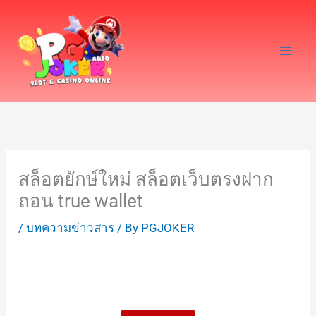
Skip
to
content
สล็อตยักษ์ใหม่ สล็อตเว็บตรงฝาก
ถอน true wallet
/
บทความข่าวสาร
/ By
PGJOKER
สล็อตยักษ์ใหม่ สล็อตเว็บตรง
ฝากถอน true wallet