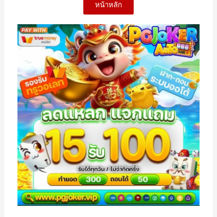
หน้าหลัก