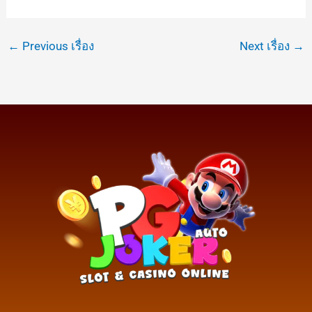
←
Previous เรื่อง
Next เรื่อง
→