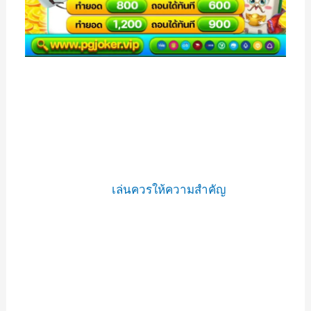
สล็อตยักษ์ใหม่ สล็อตเว็บตรง
ฝากถอน true wallet
สล็อตยักษ์ใหม่ การหลีกเลี่ยงการเสี่ยงโชคเพิ่มเติม
ก่อนเข้าสู่รอบฟรีสปินเป็นกลยุทธ์สำคัญในการเล่น
สล็อตออนไลน์ที่ผู้
เล่นควรให้ความสำคัญ
เมื่อคุณได้
รับโอกาสในการเข้าสู่รอบฟรีสปิน สิ่งที่ควรทำคือการ
รักษาสถานะการเล่นปัจจุบันและรอคอยโอกาสที่จะ
ได้รับรางวัลจากฟีเจอร์พิเศษนี้ การเพิ่มเงินเดิมพัน
หรือเปลี่ยนแปลงรูปแบบการเล่นในช่วงเวลานี้อาจส่ง
ผลเสียต่อผลลัพธ์โดยรวม เนื่องจากรอบฟรีสปินถือ