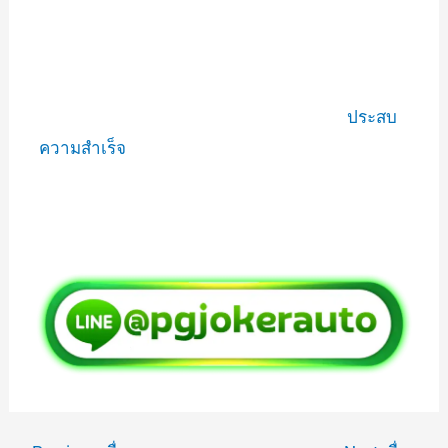
ตรงได้นำเสนอเกมพนันออนไลน์ที่ผู้เล่นเลือกเล่น
ลงทุนง่ายๆ ผ่านมือถือเครื่องเดียว หากใครสนใจ
อยากหาแหล่งเงินออนไลน์ที่ดีที่สุด เลือกเปิดบัญชีบน
เว็บไซต์ของเราได้เลย จะทำให้ผู้เล่นคนนี้
ประสบ
ความสำเร็จ
สร้างกำไรเข้ากระเป๋าแน่นอน มีรายได้
หลักแสนบาทต่อเดือน ที่สำคัญผู้เล่นยังจะได้พบกับ
เกมพนันออนไลน์ยอดนิยมอีกด้วย