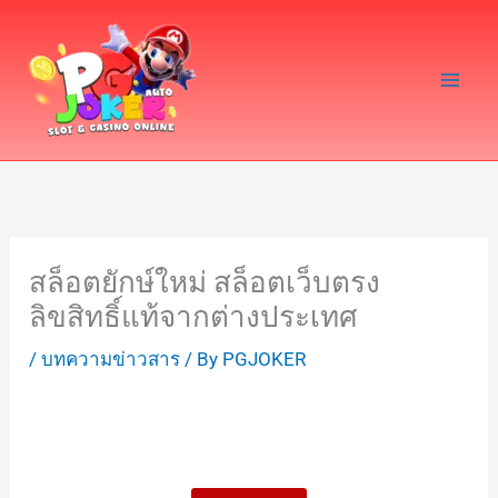
Skip
to
content
สล็อตยักษ์ใหม่ สล็อตเว็บตรง
ลิขสิทธิ์แท้จากต่างประเทศ
/
บทความข่าวสาร
/ By
PGJOKER
สล็อตยักษ์ใหม่ สล็อตเว็บตรง
ลิขสิทธิ์แท้จากต่างประเทศ