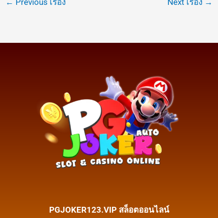
←
Previous เรื่อง
Next เรื่อง
→
PGJOKER123.VIP สล็อตออนไลน์