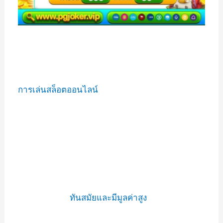
สล็อตยักษ์ใหม่ สล็อตเว็บตรง
ลิขสิทธิ์แท้จากต่างประเทศ
การเล่นสล็อตออนไลน์
ไม่จำเป็นต้องซับซ้อนอีกต่อ
ไป ด้วยเว็บไซต์สล็อต สล็อตยักษ์ใหม่ ทางเข้า ที่มี
ระบบการเล่นที่ง่ายและสะดวกมากมาย ไม่ว่าคุณจะ
เป็นผู้เล่นใหม่หรือผู้เชี่ยวชาญ เรามีทุกสิ่งที่คุณ
ต้องการเพื่อมอบประสบการณ์การเล่นที่ดีที่สุดให้กับ
คุณ โบนัสบ่อยครั้งทำให้คุณทำกำไรได้จริง ทุกครั้งที่
คุณหมุนวงล้อ คุณมีโอกาสชนะรางวัลใหญ่เสมอ เรา
มีระบบโบนัสที่
ทันสมัยและมีมูลค่าสูง
ทำให้การเล่น
สล็อตเป็นตัวเลือกที่ดีที่สุดในการสร้างรายได้และ