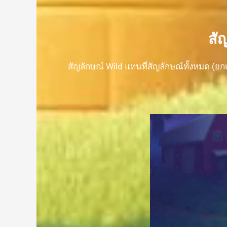
สั
สัญลักษณ์ Wild แทนที่สัญลักษณ์ทั้งหมด (ยก