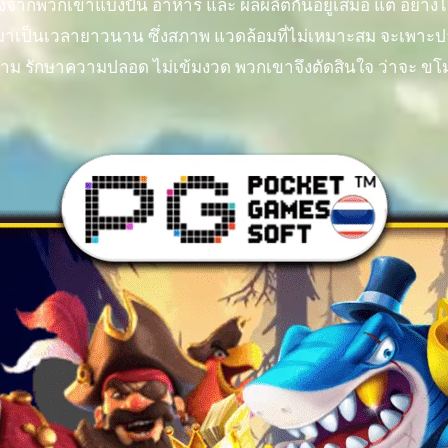
จากพวกเขาแบ่งปัน อาหาร และ ผลผลิตกันอยู่เสมอ แต่ อย่างไ
้งมาเป็นเวลายาวนาน ซึ่งสภาพ แวดล้อมที่ไม่เหมาะสม จะเพาะปลูก
าม รักษาความปลอด ไม่เข้มงวด พวกเขาจึงตัดสินใจ ว่าจะ ขโ