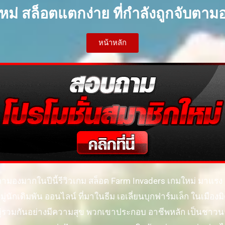
หม่ สล็อตแตกง่าย ที่กำลังถูกจับตาม
หน้าหลัก
บตามองมากในปีนี้
รีวิวเกม สล็อต Farm Invaders เกมใหม่ มาแร
นักเดิมพัน ออนไลน์ ที่มาในธีม เอเลี่ยนบุกฟาร์มเล็ก ในเมืองม
นั้นก็อยู่รวมกันอย่างมีความสุข พวกเขาประกอบ อาชีพหลัก เป็