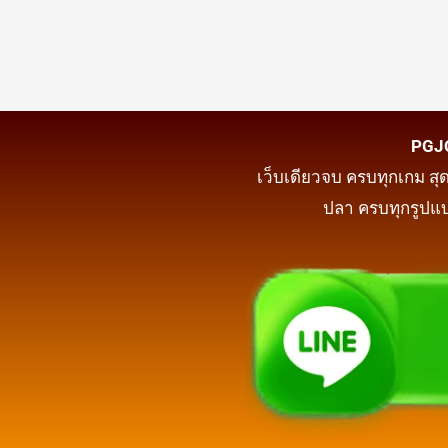
PGJO
เว็บเดียวจบ ครบทุกเกม สุด
ปลา ครบทุกรูปแบ