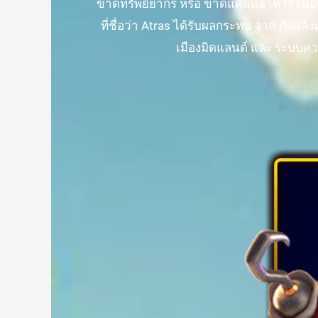
ขาดทรัพย์ยากร หรือ ขาดแคลนอาหาร เนื่อง
ที่ชื่อว่า Atras ได้รับผลกระทบ จาก ภัยแล
เมืองมิดแลนด์ และ ระบบคว