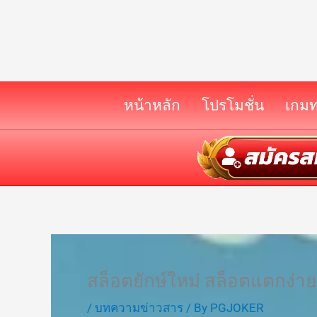
Skip
to
content
หน้าหลัก
โปรโมชั่น
เกมท
สล็อตยักษ์ใหม่ สล็อตแตกง่าย
/
บทความข่าวสาร
/ By
PGJOKER