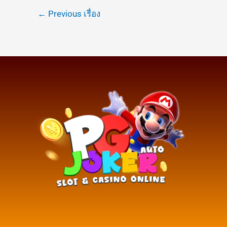
←
Previous เรื่อง