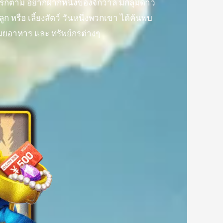
รก็ตาม อยากฝากหนึ่งของจักวาล มีกลุ่มดาว
 หรือ เลี้ยงสัตว์ วันหนึ่งพวกเขา ได้ค้นพบ
มยอาหาร และ ทรัพย์กรต่างๆ