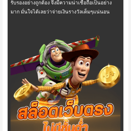
รับรองอย่างถูกต้อง จึงมีความน่าเชื่อถือเป็นอย่าง
มาก มั่นใจได้เลยว่าจ่ายเงินรางวัลเต็มๆแน่นอน