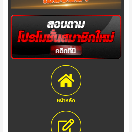
หน้าหลัก