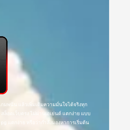
กมพนัน แล้วเพิ่มเติมความมั่นใจได้จริงทุก
สล็อตเว็บตรง ไม่ผ่านเอเย่นต์ แตกง่าย แบบ
ต pg แตกง่าย หรือว่ากำลังมองหาการเริ่มต้น