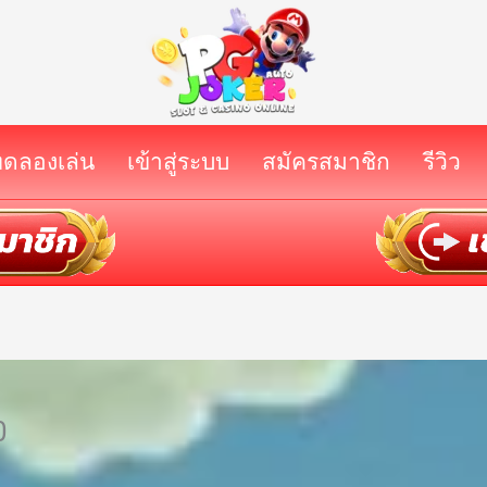
ดลองเล่น
เข้าสู่ระบบ
สมัครสมาชิก
รีวิว
0