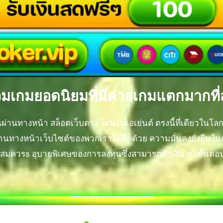
วมเกมยอดนิยมที่มีค่ายเกมแตกมากที่
นผ่านทางหน้า สล็อตเว็บตรง ไม่ผ่านเอเย่นต์ ตรงนี้ที่เดียวในโ
านทางหน้าเว็บไซต์ของพวกเราได้อีกด้วย ความมั่นคงยั่งยืนใน
ี่สมควรs อุบายพิเศษของการลงทุนซึ่งสามารถทำเงิน ทุกขั้นตอนท