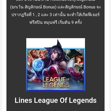
(ยกเว้น สัญลักษณ์ Bonus) และสัญลักษณ์ Bonus จะ
ปรากฏรีลที่ 1 , 2 และ 3 เท่านั้น จะทำให้เกิดฟีเจอร์
ฟรีสปิน หมุนฟรี เริ่มต้น 9 ครั้ง
Lines League Of Legends