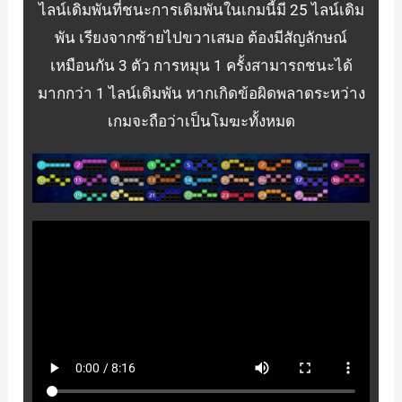
ไลน์เดิมพันที่ชนะการเดิมพันในเกมนี้มี 25 ไลน์เดิม
พัน เรียงจากซ้ายไปขวาเสมอ ต้องมีสัญลักษณ์
เหมือนกัน 3 ตัว การหมุน 1 ครั้งสามารถชนะได้
มากกว่า 1 ไลน์เดิมพัน หากเกิดข้อผิดพลาดระหว่าง
เกมจะถือว่าเป็นโมฆะทั้งหมด