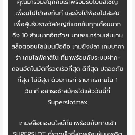
คุณมาร่วมสนุกกับเราพร้อมรับโบนัสเชิญ
เพื่อนไปได้เลยทันที และยังได้พ้อยไปสะสม
เพื่อลุ้นรับรางวัลใหญ่ที่แจกกันทุกเดือนมาก
ถึง 10 ล้านบาทอีกด้วย มาเลยมาร่วมเล่นเกม
สล็อตออนไลน์บนมือถือ เกมยิงปลา เกมบาคา
ร่า เกมไลฟ์คาสิโน ที่มาพร้อมกับระบบฝาก-
ถอนอัตโนมัติที่รวดเร็วที่สุด ดีที่สุด ปลอดภัย
ที่สุด ไม่มีสุด ด้วยการทำรายการภายใน 1
วินาที อย่ารอช้าสมัครได้แล้ววันนี้ที่
Superslotmax
เกมสล็อตออนไลน์ที่มาพร้อมกับทางเข้า
SUPERSLOT ที่รวดเร็วที่สุดพร้อมรับเครดิต