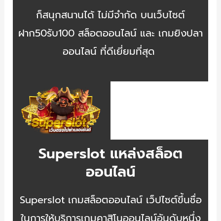
ก็สนุกสนานได้ ไม่มีจำกัด บนเว็บไซต์
ฝาก50รับ100 สล็อตออนไลน์ และ เกมยิงปลา
ออนไลน์ ที่ดีเยี่ยมที่สุด
Superslot แหล่งสล็อต
ออนไลน์
Superslot เกมสล็อตออนไลน์ เว็ปไซต์ขึ้นชื่อ
ในการให้บริการเกมคาสิโนออนไลน์อันดับหนึ่ง