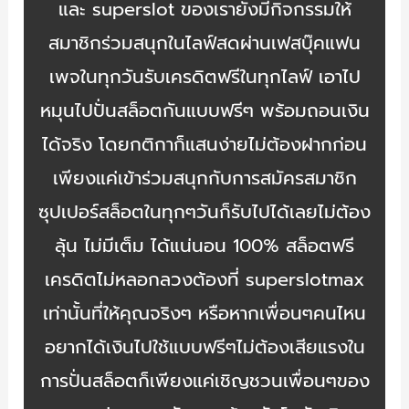
และ superslot ของเรายังมีกิจกรรมให้
สมาชิกร่วมสนุกในไลฟ์สดผ่านเฟสบุ๊คแฟน
เพจในทุกวันรับเครดิตฟรีในทุกไลฟ์ เอาไป
หมุนไปปั่นสล็อตกันแบบฟรีๆ พร้อมถอนเงิน
ได้จริง โดยกติกาก็แสนง่ายไม่ต้องฝากก่อน
เพียงแค่เข้าร่วมสนุกกับการสมัครสมาชิก
ซุปเปอร์สล็อตในทุกๆวันก็รับไปได้เลยไม่ต้อง
ลุ้น ไม่มีเต็ม ได้แน่นอน 100% สล็อตฟรี
เครดิตไม่หลอกลวงต้องที่ superslotmax
เท่านั้นที่ให้คุณจริงๆ หรือหากเพื่อนๆคนไหน
อยากได้เงินไปใช้แบบฟรีๆไม่ต้องเสียแรงใน
การปั่นสล็อตก็เพียงแค่เชิญชวนเพื่อนๆของ