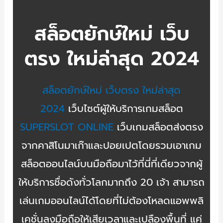
สล็อตยักษ์ใหม่ เว็บ
ตรง ใหม่ล่าสุด 2024
สล็อตยักษ์ใหม่ เว็บตรง ใหม่ล่าสุด
2024
เว็บไซต์ผู้ให้บริการเกมสล็อต
SUPERSLOT ONLINE
เว็บเกมสล็อตส่งตรง
จากคาสิโนมาเก๊าและปอยเปตโดยรวมเอาเกม
สล็อตออนไลน์บนมือถือมาไว้ที่นี่ที่เดียวจากผู้
ให้บริการชื่อดังทั่วโลกมากถึง 20 เจ้า สามารถ
เล่นเกมออนไลน์ได้โดยที่ไม่ต้องโหลดแอพพลิ
เคชั่นลงมือถือให้เสียเวลาและเปลืองพื้นที่ แค่