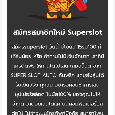
สมัครสมาชิกใหม่ Superslot
สมัครsuperslot วันนี้ มีโบนัส 15รับ100 ทำ
เทิร์นน้อย หรือ ถ้าท่านไม่มีเงินซักบาท เราก็มี
เครดิตฟรี ให้ท่านได้ไปเล่น เกมสล็อต จาก
SUPER SLOT AUTO กันฟรีๆ แถมยังลุ้นได้
รับเงินจริง ทุกวัน อย่ารอคอยช้าการเล่น
ซุปเปอร์สล็อต โบนัส100% ของคุณไม่ให้
จำกัด ว่าต้องเล่นได้แค่ บนคอมพิวเตอร์อีก
ต่อไป ไม่ว่าจะบนโทรศัพท์มือถือ สมาร์ทโฟน