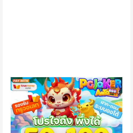
คุณอยู่ ที่นี่เป็นสถานที่ที่รวบรวมเกมสล็อตที่หลาก
หลายจากผู้พัฒนาชั้นนำทั่วโลก คุณจะได้พบกับเกม
ที่มีธีมและฟีเจอร์ที่หลากหลาย ไม่ว่าจะเป็นเกมสล็อต
คลาสสิกหรือเกมสล็อตที่มีกราฟิกและเสียงเอฟเฟกต์ที่
ทันสมัย ทุกเกมถูกออกแบบมาเพื่อให้คุณได้รับความ
บันเทิงสูงสุด และมีโอกาสชนะรางวัลใหญ่ที่รอคุณอยู่
ทุกครั้งที่หมุนวงล้อ