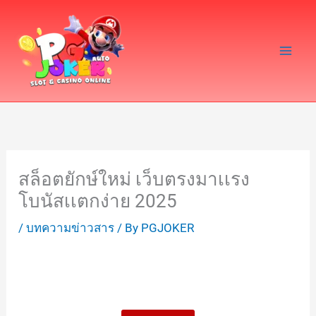
Skip
to
content
สล็อตยักษ์ใหม่ เว็บตรงมาเเรง
โบนัสเเตกง่าย 2025
/
บทความข่าวสาร
/ By
PGJOKER
สล็อตยักษ์ใหม่ เว็บตรงมาเเรง
โบนัสเเตกง่าย 2025