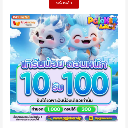
หน้าหลัก