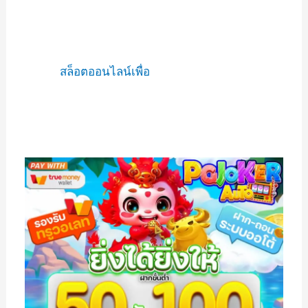
เดิมพันจริง บทความนี้เราจะพาคุณไปดูเว็บไซต์
สล็อตวอเลท ชั้นนำในปี 2025 ที่มีการบริการครบ
วงจร รวมทั้งแนะนำข้อมูลที่มือใหม่ควรรู้ในการเริ่ม
ต้นเล่น
สล็อตออนไลน์เพื่อ
ให้คุณสามารถเลือก
เว็บไซต์ที่เหมาะสมและเพิ่มโอกาสในการทำกำไรได้
อย่างมีประสิทธิภาพ