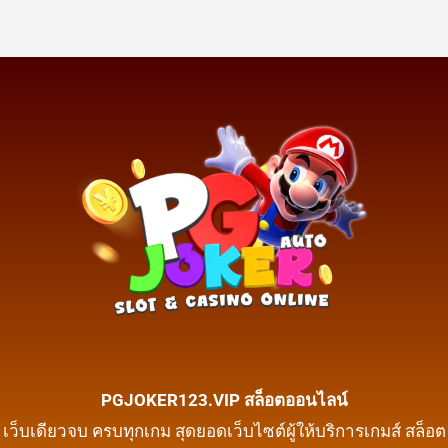
PGJOKER123.VIP สล็อตออนไลน์
เว็บเดียวจบ ครบทุกเกม สุดยอดเว็บไซต์ผู้ให้บริการเกมส์ สล็อต