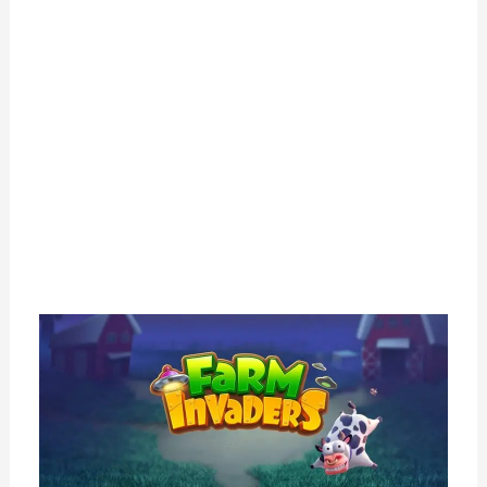
ไปเรื่อยๆในรอบนั้น จนกว่าจะไม่มีการชนะ
สัญลักษณ์ Wild สามารถแทนที่สัญลักษณ์ทั้งหมด (
ยกเว้น สัญลักษณ์ Scatter ) พร้อมตัวคูณ x2 และ
สัญลักษณ์ Scatter หากปรากฏ 3 ตัวจะทำให้เข้าสู่
โหมดฟรีสปิน หมุนฟรี 8 รอบ สัญลักษณ์ Scatter เพิ่ม
เติมแต่ละอันจะทำให้ได้รับหมุนฟรีอีก 2 รอบ พร้อม
ตัวคูณภายในฟีเจอร์ x5 จะมีค่าตอบแทนจะสูงถึง
96.68%เกมนี้มีอัตราการคูณสูงสุดที่ x20000