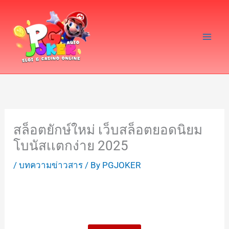
Skip
to
content
สล็อตยักษ์ใหม่ เว็บสล็อตยอดนิยม
โบนัสเเตกง่าย 2025
/
บทความข่าวสาร
/ By
PGJOKER
สล็อตยักษ์ใหม่ เว็บสล็อตยอด
นิยม โบนัสเเตกง่าย 2025