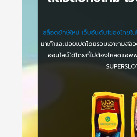
สล็อตยักษ์ใหม่ เว็บอันดับ1ของไทยใ
มาเก๊าและปอยเปตโดยรวมเอาเกมสล็อตออน
ออนไลน์ได้โดยที่ไม่ต้องโหลดแอพพลิ
SUPERSLOT