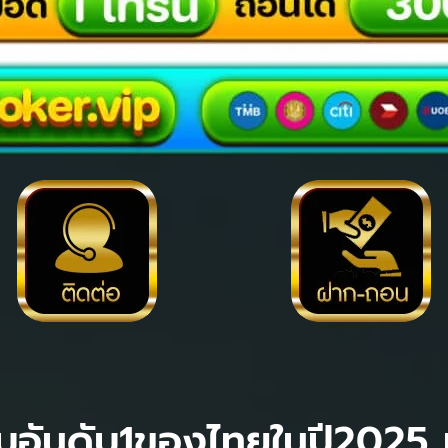
เว็บอันดับ1ของไทยในปี2025