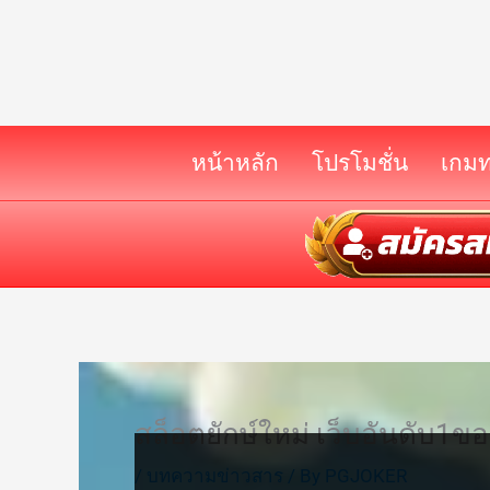
Skip
to
content
หน้าหลัก
โปรโมชั่น
เกมท
สล็อตยักษ์ใหม่ เว็บอันดับ1
/
บทความข่าวสาร
/ By
PGJOKER