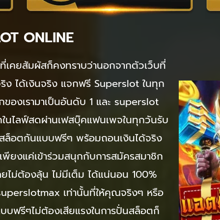
OT ONLINE
ี่เคยสัมผัสก็คงทราบว่านอกจากตัวเว็บที่
ิง ได้เงินจริง แจกฟรี Superslot ในทุก
ิกของเรามาเป็นอันดับ 1 และ superslot
ุกในไลฟ์สดผ่านเฟสบุ๊คแฟนเพจในทุกวันรับ
่นสล็อตกันแบบฟรีๆ พร้อมถอนเงินได้จริง
เพียงแค่เข้าร่วมสนุกกับการสมัครสมาชิก
ลยไม่ต้องลุ้น ไม่มีเต็ม ได้แน่นอน 100%
perslotmax เท่านั้นที่ให้คุณจริงๆ หรือ
บบฟรีๆไม่ต้องเสียแรงในการปั่นสล็อตก็