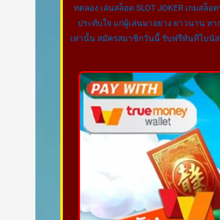
ทดลอง เล่นสล็อต SLOT JOKER เกมสล็อต
ประทับใจ แก่ผู้เล่นมาอย่าง ยาวนาน หากเป
เท่านั้น สมัครสมาชิกวันนี้ รับฟรีทันทีโบนั