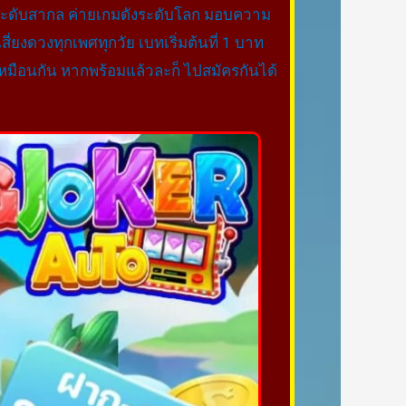
ระดับสากล ค่ายเกมดังระดับโลก มอบความ
ี่ยงดวงทุกเพศทุกวัย เบทเริ่มต้นที่ 1 บาท
ด้ เหมือนกัน หากพร้อมแล้วละก็ ไปสมัครกันได้