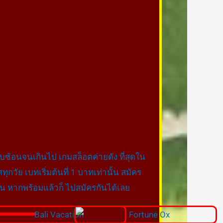
บซ้อนจนเกินไป เกมสล็อตค่ายดัง ที่สุดใน
กวัย เบทเริ่มต้นที่ 1 บาทเท่านั้น สมัคร
อนกัน หากพร้อมแล้วก็ ไปสมัครกันได้เลย