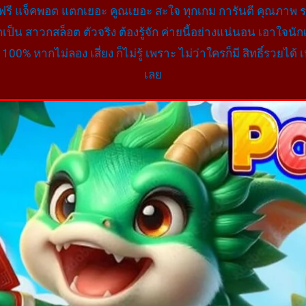
ฟรี แจ็คพอต แตกเยอะ คูณเยอะ สะใจ ทุกเกม การันตี คุณภาพ 
็น สาวกสล็อต ตัวจริง ต้องรู้จัก ค่ายนี้อย่างแน่นอน เอาใจนักเส
ส 100% หากไม่ลอง เสี่ยง ก็ไม่รู้ เพราะ ไม่ว่าใครก็มี สิทธิ์รวยไ
เลย