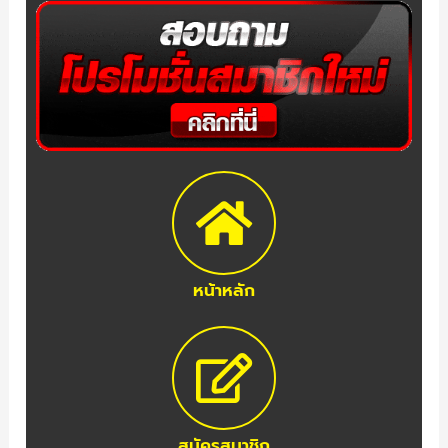
หน้าหลัก
สมัครสมาชิก