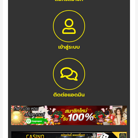
เข้าสู่ระบบ
ติดต่อแอดมิน