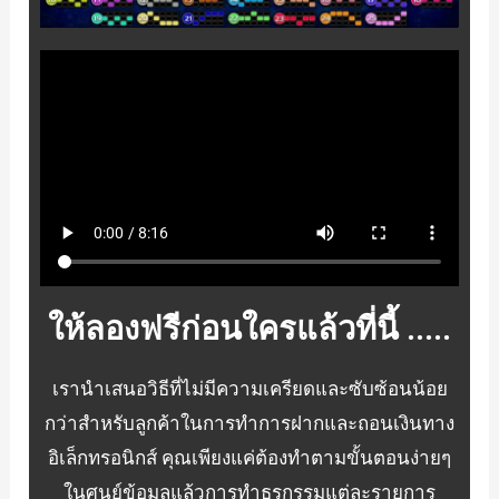
ให้ลองฟรีก่อนใครแล้วที่นี้ .....
เรานำเสนอวิธีที่ไม่มีความเครียดและซับซ้อนน้อย
กว่าสำหรับลูกค้าในการทำการฝากและถอนเงินทาง
อิเล็กทรอนิกส์ คุณเพียงแค่ต้องทำตามขั้นตอนง่ายๆ
ในศูนย์ข้อมูลแล้วการทำธุรกรรมแต่ละรายการ