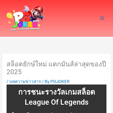
Skip
to
content
สล็อตยักษ์ใหม่ แตกมันส์ล่าสุดของปี
2025
/
บทความข่าวสาร
/ By
PGJOKER
การชนะรางวัลเกมสล็อต
League Of Legends