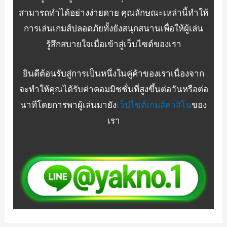
สามารถทำได้อย่างง่ายดาย คุณลักษณะเหล่านี้ทำให้
การเล่นเกมส์ปลอดภัยทั้งยังสนุกสนานเพื่อให้ผู้เล่น
รู้สึกสบายใจเมื่อเข้าสู่เว็บไซต์ของเรา
ยินดีต้อนรับสู่การเป็นหนึ่งในคู่ค้าของเราเนื่องจาก
จะทำให้คุณได้รับค่าคอมมิชชั่นที่สูงขึ้นต่อวันหรือต่อ
นาทีโดยการพาผู้เล่นมายัง
เว็ปไซต์เกมส์คาสิโน
ของ
เรา