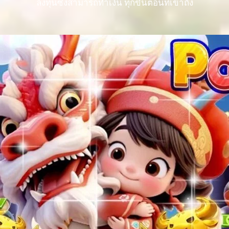
ลงทุนซึ่งสามารถทำเงิน ทุกขั้นตอนที่เข้าถึง