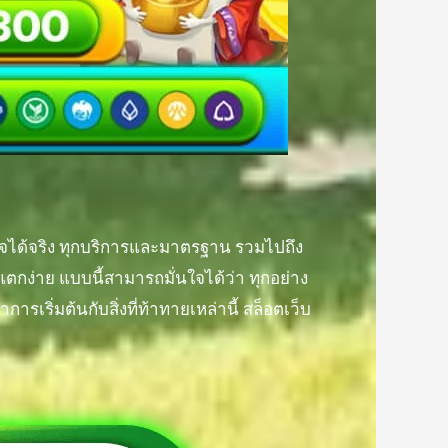
นใจได้จริง ทุกบริการและมาตรฐาน รวมไปถึง
 แตกง่าย แบบนี้สามารถมั่นใจได้ว่า ทุกอย่าง
รเริ่มต้นกับสิ่งที่ท้าทายเหล่านี้ สล็อตเว็บ