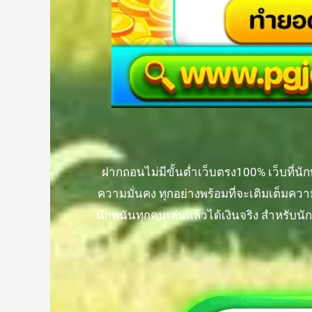
ฝากถอนไม่มีขั้นต่ำเว็บตรง100% เว็บที่น
ความมั่นคง ทุกอย่างพร้อมที่จะเติมเต็มความ
นักพนันทุกคนเล่นแล้วได้เงินจริง สำหรับนักพ