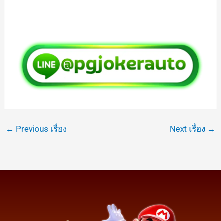
SuperMega Win
←
Previous เรื่อง
Next เรื่อง
→