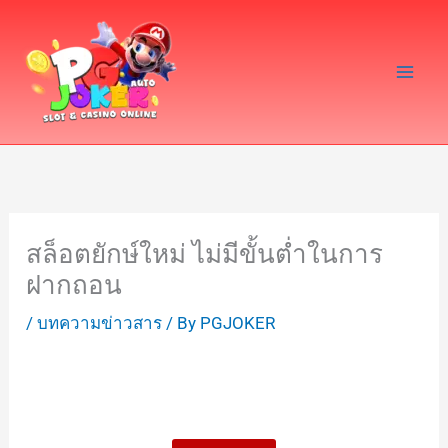
Skip
to
content
สล็อตยักษ์ใหม่ ไม่มีขั้นต่ำในการ
ฝากถอน
/
บทความข่าวสาร
/ By
PGJOKER
สล็อตยักษ์ใหม่ ไม่มีขั้นต่ำใน
การฝากถอน