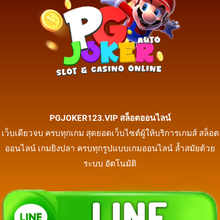
PGJOKER123.VIP สล็อตออนไลน์
เว็บเดียวจบ ครบทุกเกม สุดยอดเว็บไซต์ผู้ให้บริการเกมส์ สล็อต
ออนไลน์ เกมยิงปลา ครบทุกรูปแบบเกมออนไลน์ ล้ำสมัยด้วย
ระบบ อัตโนมัติ