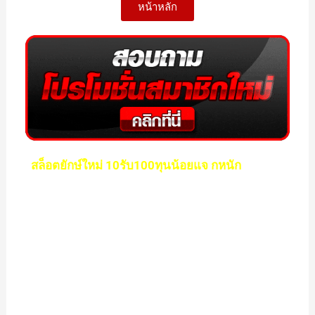
หน้าหลัก
สล็อตยักษ์ใหม่ 10รับ100ทุนน้อยแจ กหนัก
ร่วมเกม
ยอดนิยมที่มีค่ายเกมแตกมากที่สุด เชื่อใจล่ะเข้าถึง
อุบายพิเศษสล็อตเว็บตรง ไม่ผ่านเอเย่นต์ตรงนี้ที่เดียว
ในโลกที่จะทำให้ท่านเพลินใจ ไม่ว่าจะแบบอย่างใด
ก็ตาม ท่านสามารถที่จะเอาชนะเกมต่างๆผ่านทาง
หน้าเว็บไซต์ของพวกเราได้อีกด้วย ความมั่นคง
ยั่งยืนในด้านการลงทุนที่ตอบปัญหา กรรมวิธีการวาง