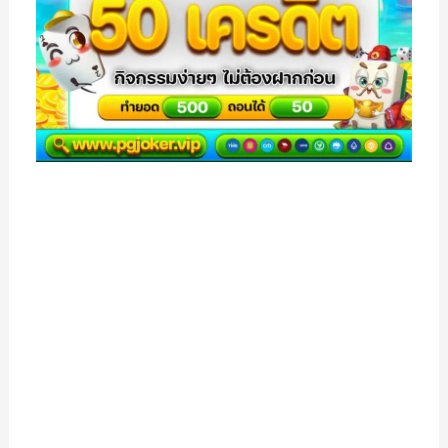
ฝากถอนไม่มีขั้นต่ำเว็บ
ตรง100%
เว็บที่นักพนันรุ่นใหม่สามารถเข้ามาเล่นเกมพนัน
แล้วเพิ่มเติมความมั่นใจได้จริง ทุกบริการและ
มาตรฐาน รวมไปถึงความมั่นคง ทุกอย่างพร้อมที่จะ
เติมเต็มความต้องการได้ทั้งหมด เนื่องจากว่า สล็อต
เว็บตรง ไม่ผ่านเอเย่นต์ แตกง่าย แบบนี้สามารถ
มั่นใจได้ว่า ทุกอย่างนักพนันทุกคนเล่นแล้วได้เงิน