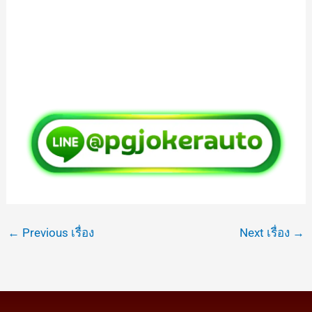
จริง สำหรับนักพนันที่ไม่เคยเล่นเกมพนัน สล็อต pg
แตกง่าย หรือว่ากำลังมองหาการเริ่มต้นกับสิ่งที่
ท้าทายเหล่านี้ สล็อตเว็บตรง 100%
←
Previous เรื่อง
Next เรื่อง
→