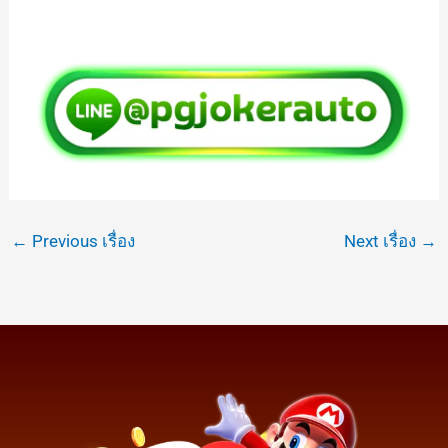
←
Previous เรื่อง
Next เรื่อง
→