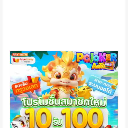
ซึ่งสามารถทำเงินได้จริง กรรมวิธีลงทุนที่ตอบปัญหา
ทุกปัญหาเกี่ยวกับการใช้งาน ห้องเกมซึ่งสามารถเข้า
ถึงรวมทั้งทำความเข้าใจของใหม่ๆได้ก่อนผู้ใดตรงนี้
ที่เดียวในโลกโดยที่คุณจะไม่รู้จักสึกไม่สบายใจ