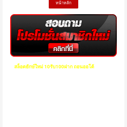
หน้าหลัก
สล็อตยักษ์ใหม่ 10รับ100ฝาก ถอนออโต้
ฝากถอน
ไม่มีขั้นต่ำเว็บตรง100% เว็บที่นักพนันรุ่นใหม่
สามารถเข้ามาเล่นเกมพนัน แล้วเพิ่มเติมความมั่นใจ
ได้จริงทุกบริการและมาตรฐาน รวมไปถึงความมั่นคง
ทุกอย่างพร้อมที่จะเติมเต็มความต้องการได้ทั้งหมด
เนื่องจากว่า สล็อตเว็บตรง ไม่ผ่านเอเย่นต์ แตกง่าย
แบบนี้สามารถมั่นใจได้ว่า ทุกอย่างนักพนันทุกคน