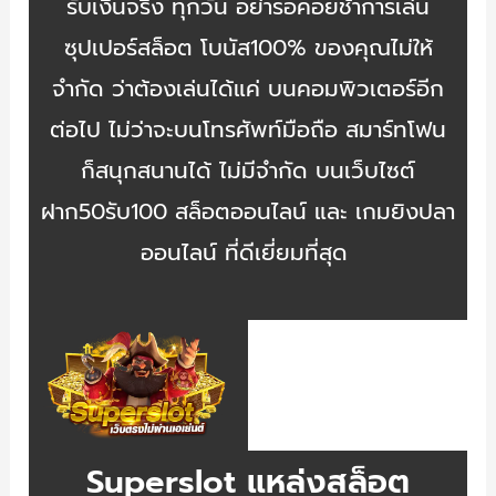
รับเงินจริง ทุกวัน อย่ารอคอยช้าการเล่น
ซุปเปอร์สล็อต โบนัส100% ของคุณไม่ให้
จำกัด ว่าต้องเล่นได้แค่ บนคอมพิวเตอร์อีก
ต่อไป ไม่ว่าจะบนโทรศัพท์มือถือ สมาร์ทโฟน
ก็สนุกสนานได้ ไม่มีจำกัด บนเว็บไซต์
ฝาก50รับ100 สล็อตออนไลน์ และ เกมยิงปลา
ออนไลน์ ที่ดีเยี่ยมที่สุด
Superslot แหล่งสล็อต