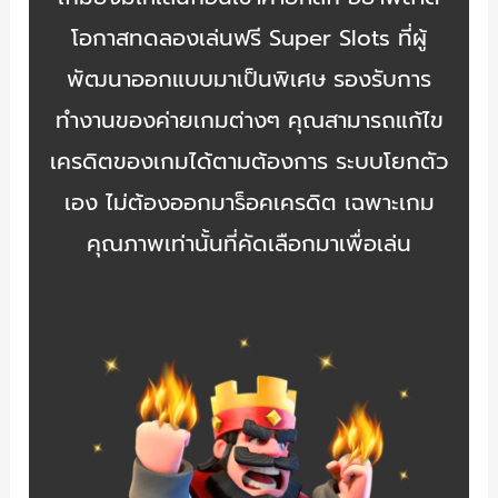
โอกาสทดลองเล่นฟรี Super Slots ที่ผู้
พัฒนาออกแบบมาเป็นพิเศษ รองรับการ
ทำงานของค่ายเกมต่างๆ คุณสามารถแก้ไข
เครดิตของเกมได้ตามต้องการ ระบบโยกตัว
เอง ไม่ต้องออกมาร็อคเครดิต เฉพาะเกม
คุณภาพเท่านั้นที่คัดเลือกมาเพื่อเล่น