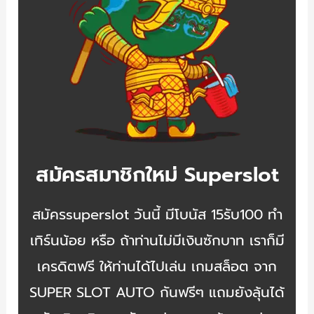
สมัครสมาชิกใหม่ Superslot
สมัครsuperslot วันนี้ มีโบนัส 15รับ100 ทำ
เทิร์นน้อย หรือ ถ้าท่านไม่มีเงินซักบาท เราก็มี
เครดิตฟรี ให้ท่านได้ไปเล่น เกมสล็อต จาก
SUPER SLOT AUTO กันฟรีๆ แถมยังลุ้นได้