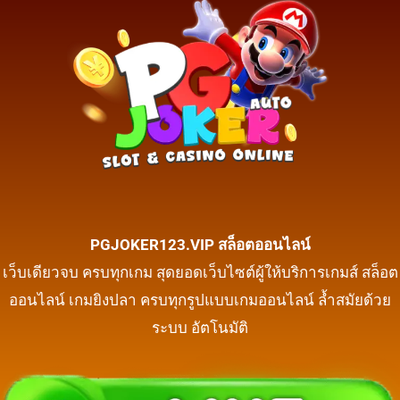
PGJOKER123.VIP สล็อตออนไลน์
เว็บเดียวจบ ครบทุกเกม สุดยอดเว็บไซต์ผู้ให้บริการเกมส์ สล็อต
ออนไลน์ เกมยิงปลา ครบทุกรูปแบบเกมออนไลน์ ล้ำสมัยด้วย
ระบบ อัตโนมัติ