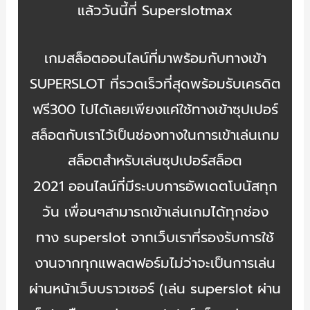
แล้ววันนี้ที่ Superslotmax
เกมสล็อตออนไลน์ที่มาพร้อมกับทางเข้า
SUPERSLOT ที่รวดเร็วที่สุดพร้อมรับเครดิต
ฟรี300 ไปได้เลยเพียงแค่ใช้ทางเข้าซุปเปอร์
สล็อตกับเราไว้เป็นช่องทางในการเข้าเล่นเกม
สล็อตสำหรับเล่นซุปเปอร์สล็อต
2021 ออนไลน์ที่มีระบบการอัพเดตโบนัสทุก
วัน เพื่อนๆสามารถเข้าเล่นเกมได้ทุกช่อง
ทาง superslot จากเว็บเราที่รองรับการใช้
งานจากทุกแพลตฟอร์มไม่ว่าจะเป็นการเล่น
ผ่านหน้าเว็บบราวเซอร์ (เล่น superslot ผ่าน