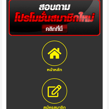
หน้าหลัก
สมัครสมาชิก