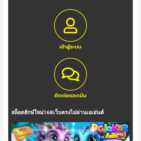
เข้าสู่ระบบ
ติดต่อแอดมิน
สล็อตยักษ์ใหม่168เว็บตรงไม่ผ่านเอเย่นต์