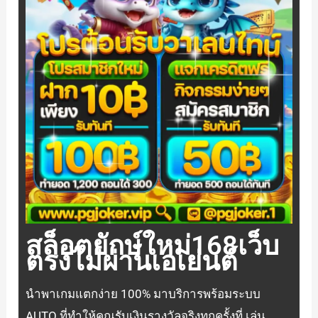
สล็อตยักษ์ใหม่168เว็บ
ตรงไม่ผ่านเอเย่นต์
นำพาเกมแตกง่าย 100% มาบริการพร้อมระบบ
AUTO ที่ทำให้คุณรับเงินรางวัลจริงทุกครั้งที่ เล่น