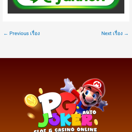
←
Previous เรื่อง
Next เรื่อง
→