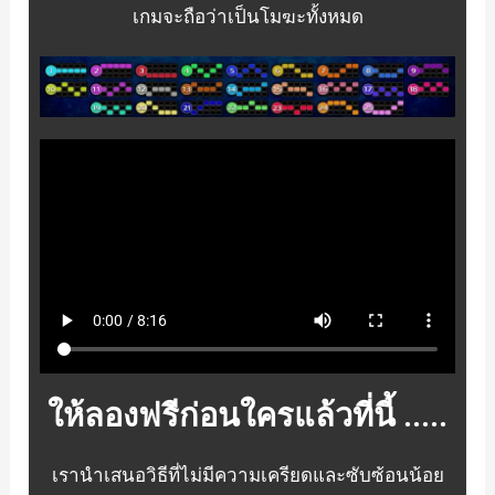
เกมจะถือว่าเป็นโมฆะทั้งหมด
ให้ลองฟรีก่อนใครแล้วที่นี้ .....
เรานำเสนอวิธีที่ไม่มีความเครียดและซับซ้อนน้อย