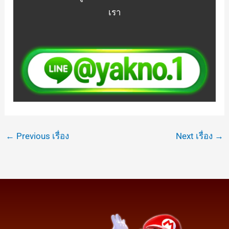
เรา
←
Previous เรื่อง
Next เรื่อง
→