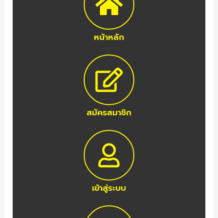
หน้าหลัก
สมัครสมาชิก
เข้าสู่ระบบ