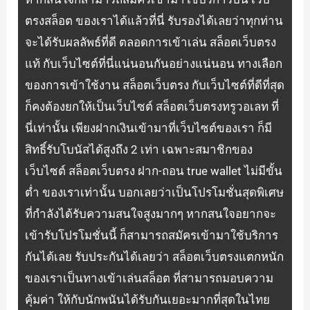
ตรงสล็อต ของเราได้แล้วที่นี่ รับรองได้เลยว่าทุกท่าน
จะได้รับผลลัพธ์ที่ดี ตลอดการเข้าเล่น สล็อตเว็บตรง
แท้ กับเว็บไซต์ที่นี่แน่นอนกันอย่างแน่นอน ทางเลือก
ของการเข้าใช้งาน สล็อตเว็บตรง กับเว็บไซต์ที่ดีที่สุด
ก็คงต้องยกให้เป็นเว็บไซต์ สล็อตเว็บตรงทรูวอเลท ที่
นี่เท่านั้น เพียงฝากเงินเข้ามาที่เว็บไซต์ของเรา ก็มี
สิทธิ์รับโบนัสได้สูงถึง 2 เท่า เฉพาะสมาชิกของ
เว็บไซต์ สล็อตเว็บตรง ฝาก-ถอน true wallet ไม่มีขั้น
ต่ำ ของเราเท่านั้น บอกเลยว่าเป็นโปรโมชั่นสุดพิเศษ
ที่กำลังได้รับความสนใจสูงมากๆ หากสนใจอยากจะ
เข้ารับโปรโมชั่นนี้ ก็สามารถสมัครเข้ามาใช้บริการ
กันได้เลย รับประกันได้เลยว่า สล็อตเว็บตรงแตกหนัก
ของเราเป็นทางเข้าเล่นสล็อต ที่สามารถมอบความ
คุ้มค่า ให้กับนักพนันได้รับกันเยอะมากที่สุดในไทย