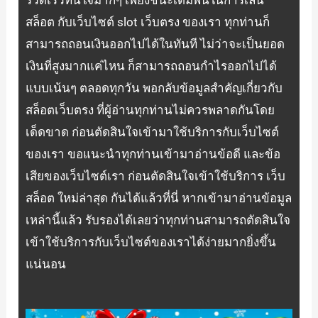
สล็อต กับเว็บไซต์ slot เว็บตรง ของเรา ทุกท่านก็
สามารถถอนเงินออกไปได้ในทันที ไม่ว่าจะเป็นยอด
เงินที่สูงมากแค่ไหน ก็สามารถถอนกำไรออกไปได้
แบบเน้นๆ ตลอดทุกวัน พอกลับข้อมูลสำคัญเกี่ยวกับ
สล็อตเว็บตรง ที่ผู้อ่านทุกท่านไม่ควรพลาดกันโดย
เด็ดขาด ก่อนตัดสินใจเข้ามาใช้บริการกับเว็บไซต์
ของเรา ขอแนะนำทุกท่านเข้ามาอ่านข้อดี และข้อ
เสียของเว็บไซต์เรา ก่อนตัดสินใจเข้าใช้บริการ เว็บ
สล็อต ใหม่ล่าสุด กันได้แล้วที่นี่ หากเข้ามาอ่านข้อมูล
เหล่านี้แล้ว รับรองได้เลยว่าทุกท่านสามารถตัดสินใจ
เข้าใช้บริการกับเว็บไซต์ของเราได้ง่ายมากยิ่งขึ้น
แน่นอน