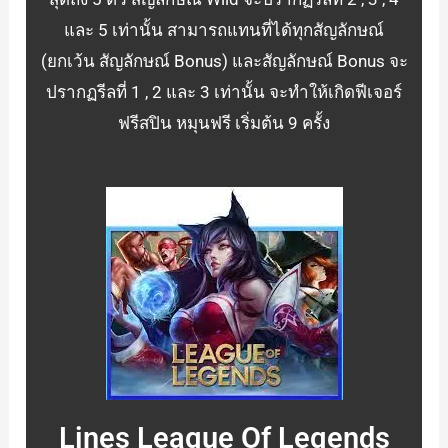
และ 5 เท่านั้น สามารถแทนที่ได้ทุกสัญลักษณ์
(ยกเว้น สัญลักษณ์ Bonus) และสัญลักษณ์ Bonus จะ
ปรากฏรีลที่ 1 , 2 และ 3 เท่านั้น จะทำให้เกิดฟีเจอร์
ฟรีสปิน หมุนฟรี เริ่มต้น 9 ครั้ง
Lines League Of Legends