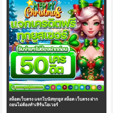
สล็อตเว็บตรง แจกโบนัสทุกยูส สล็อต เว็บตรง ฝาก
ถอนไม่ต้องทำเทิร์นโอเวอร์