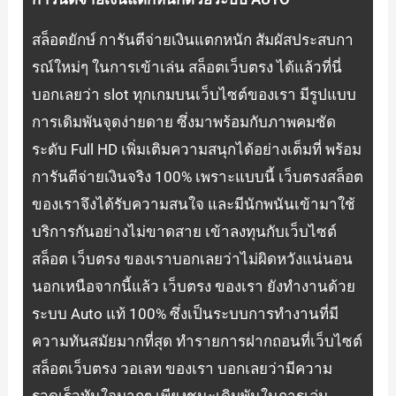
สล็อตยักษ์ การันตีจ่ายเงินแตกหนัก สัมผัสประสบกา
รณ์ใหม่ๆ ในการเข้าเล่น สล็อตเว็บตรง ได้แล้วที่นี่
บอกเลยว่า slot ทุกเกมบนเว็บไซต์ของเรา มีรูปแบบ
การเดิมพันจุดง่ายดาย ซึ่งมาพร้อมกับภาพคมชัด
ระดับ Full HD เพิ่มเติมความสนุกได้อย่างเต็มที่ พร้อม
การันตีจ่ายเงินจริง 100% เพราะแบบนี้ เว็บตรงสล็อต
ของเราจึงได้รับความสนใจ และมีนักพนันเข้ามาใช้
บริการกันอย่างไม่ขาดสาย เข้าลงทุนกับเว็บไซต์
สล็อต เว็บตรง ของเราบอกเลยว่าไม่ผิดหวังแน่นอน
นอกเหนือจากนี้แล้ว เว็บตรง ของเรา ยังทำงานด้วย
ระบบ Auto แท้ 100% ซึ่งเป็นระบบการทำงานที่มี
ความทันสมัยมากที่สุด ทำรายการฝากถอนที่เว็บไซต์
สล็อตเว็บตรง วอเลท ของเรา บอกเลยว่ามีความ
รวดเร็วทันใจมากๆ เพียงชนะเดิมพันในการเล่น