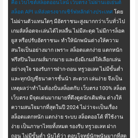
คือ เว็บไซต์สล็อตออนไลน์ เว็บตรง ไม่ผ่านเอเย่นต์
สล็อต API แท้ส่งตรงจากเซิร์ฟหลักต่างประเทศ
โดย
ไม่ผ่านตัวแทนใดๆ มีอัตราชนะสูงมากกว่าเว็บทั่วไป
เกมส์สล็อตจะเล่นได้ไหลลื่น ไม่มีสะดุด ไม่มีการล็อค
ยูส หรือปรับอัตราชนะ ทำให้นักพนันต่างให้ความ
สนใจเป็นอย่างมาก เพราะ สล็อตแตกง่าย แตกหนัก
ฟรีสปินในเกมส์มากมาย และยังมีเกมส์ให้เลือกเล่น
อย่างจุใจ รองรับการฝาก-ถอน ทรูวอเลท ไม่มีขั้นต่ำ
และทุกบัญชีธนาคารชั้นนำ สะดวก เล่นง่าย จึงเป็น
เหตุผลว่าทำไมต้องปั่นสล็อตกับ เว็บตรง 100% สล็อต
เว็บตรง มีจุดเด่นมากมายที่ดึงดูดนักเดิมพัน ต่างให้
ความสนใจมากที่สุดในปี 2024 ไม่ว่าจะเป็นเรื่อง
สล็อตแตกหนัก แตกง่าย ระบบ สล็อตออโต้ ที่ใช้งาน
ง่าย เป็นภาษาไทยทั้งหมด รองรับ ทรูวอเลท ฝาก
ถอน ไม่มีขั้นต่ำ นับได้ว่า ตอบโจทย์นักพนันมากที่สุด