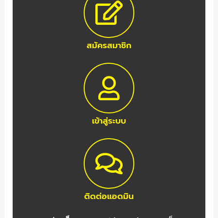
สมัครสมาชิก
เข้าสู่ระบบ
ติดต่อแอดมิน