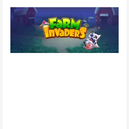
สล็อตยักษ์ ปลอดภัย มั่นใจใน
เว็บตรง อันดับ 1 ของสล็อต
สัญลักษณ์ Wild แทนที่สัญลักษณ์ทั้งหมด (ยกเว้น
สัญลักษณ์ Scatter) พร้อมตัวคูณ x2 เพื่อเพิ่มอัตรา
การชนะรางวัลและแจ็คพอร์ตต่างๆมากขึ้น มีโอกาส
ได้รางวัลทั้ง Mega Win, Super Win, และ
SuperMega Win