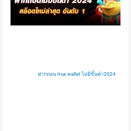
สล็อตเว็บตรง ทดลองเล่น
สล็อต ถอนได้ ไม่ผ่านเอเย่นต์
แตกง่าย
สล็อตยักษ์
ฝากถอน true wallet ไม่มีขั้นต่ํา2024
เหตุผลที่นักพนันควรมาเล่นเกมสล็อตเว็บตรง ฝาก
ถอน true wallet ไม่มี ขั้น ต่ํา ซึ่งดีที่สุดในบรรดาเว็บ
ทั้งหมด จึงขอแนะนำความแตกต่างของเว็บ
ตรง100% และจุดเด่นที่แตกต่างจากเว็บ Slot
wallet อื่น เป็นผู้ให้บริการเกมสล็อต wallet ที่มี
คุณภาพอันดับต้น ๆ ของประเทศไทย มีรากฐานที่