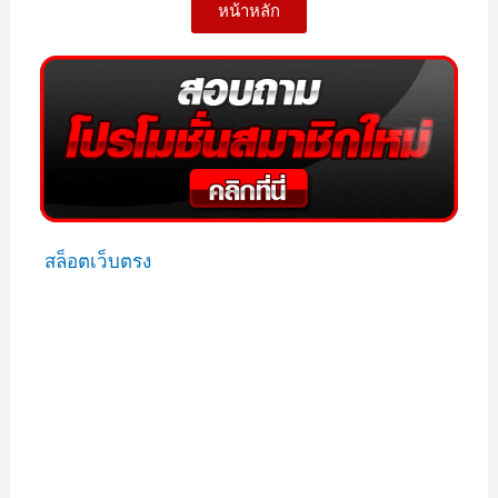
หน้าหลัก
สล็อตเว็บตรง
รับประกันโบนัสเกมที่ชนะง่ายที่สุด ไม่
ว่าคุณจะเล่นเกมไหนก็ตาม เว็บตรงสล็อต เป็นเว็บ
แท้ที่ทรงพลังที่สุดในปี 2024 ดังนั้น นักพนันที่สนใจ
เว็บตรง 100% ที่มีมาตรฐานในการสร้างกำไร ไม่
ควรพลาด! โอกาสในการเดิมพันกับเว็บตรงแห่งนี้ ทำ
กำไรได้มหาศาล แล้วคุณจะไม่ผิดหวัง มั่นใจได้ว่า
หากคุณเล่น เกมสล็อต PG เว็บตรง แตกหนัก มี