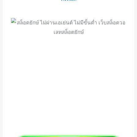
สัญลักษณ์พิเศษและฟีเจอร์
โบนัสแจ็คพอร์ต
สัญลักษณ์ Wild แทนที่สัญลักษณ์ทั้งหมด (ยกเว้น
สัญลักษณ์ Scatter) พร้อมตัวคูณ x2 เพื่อเพิ่มอัตรา
การชนะรางวัลและแจ็คพอร์ตต่างๆมากขึ้น มีโอกาส
ได้รางวัลทั้ง Mega Win, Super Win, และ
SuperMega Win