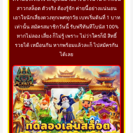
สาวกสล็อต ตัวจริง ต้องรู้จัก ค่ายนี้อย่างแน่นอน
เอาใจนักเสี่ยงดวงทุกเพศทุกวัย เบทเริ่มต้นที่ 1 บาท
เท่านั้น สมัครสมาชิกวันนี้ รับฟรีทันทีโบนัส 100%
หากไม่ลอง เสี่ยง ก็ไม่รู้ เพราะ ไม่ว่าใครก็มี สิทธิ์
รวยได้ เหมือนกัน หากพร้อมแล้วละก็ ไปสมัครกัน
ได้เลย