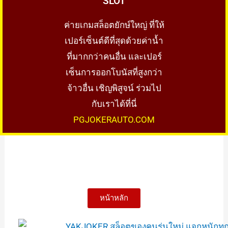
SLOT
ค่ายเกมสล็อตยักษ์ใหญ่ ที่ให้
เปอร์เซ็นต์ดีที่สุดด้วยค่าน้ำ
ที่มากกว่าคนอื่น และเปอร์
เซ็นการออกโบนัสที่สูงกว่า
จ้าวอื่น เชิญพิสูจน์ ร่วมไป
กับเราได้ที่นี่
PGJOKERAUTO.COM
สล็อตยักษ์ ยอดนิยมอันดับ 1
ฝากถอน ทรูวอเลท2024
หน้าหลัก