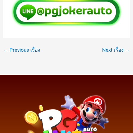
←
Previous เรื่อง
Next เรื่อง
→