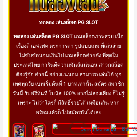
ทดลอง เล่นสล็อต PG SLOT
ทดลอง เล่นสล็อต PG SLOT
เกมสล็อตภาพสวย เนื้อ
เรื่องดี เอฟเฟค ตระการตา รูปแบบเกม ที่เล่นง่าย
ไม่ซับซ้อนจนเกินไป เกมสล็อตค่ายดัง ที่สุดใน
ประเทศไทย การันตีความมันส์แน่นอน สาวกสล็อต
ต้องรู้จัก ค่ายนี้ อย่างแน่นอน สามารถ เล่นได้ ทุก
เพศทุกวัย เบทเริ่มต้นที่ 1 บาทเท่านั้น สมัคร สมาชิก
วันนี้ รับฟรีทันที โบนัส 100% หากไม่ลองเสี่ยง ก็ไม่รู้
เพราะ ไม่ว่าใครก็ มีสิทธิ์รวยได้ เหมือนกัน หาก
พร้อมแล้วก็ ไปสมัครกันได้เลย