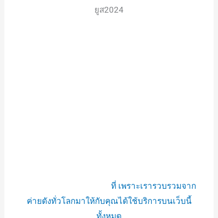
ทำไมถึงมีคนเล่น เกมสล็อต
กับเรามากที่สุด
คุณกำลังสงสัยใช่ไหมว่า สล็อตเว็บตรง คืออะไร
ทำไมถึงมีผู้เข้าใช้บริการเยอะที่สุด ในตอนนี้ เราจะ
อธิบายให้คุณได้รับทราบเลยว่าเว็บสล็อตของเรา
เป็นศูนย์รวมเกม เว็บสล็อตเว็บตรง ยอดนิยมทุก
ประเภทที่คุณสามารถเข้ามาใช้บริการกันได้ง่ายที่สุด
ไม่ว่าจะต้องการเล่นด้วยเกม slot เว็บตรง ในรูปแบบ
ใดหรือว่าค่ายยอดนิยมในค่ายใดก็สามารถใช้บริการ
เกมสล็อตแตกบ่อย ได้เต็ม
ที่ เพราะเรารวบรวมจาก
ค่ายดังทั่วโลกมาให้กับคุณได้ใช้บริการบนเว็บนี้
ทั้งหมด