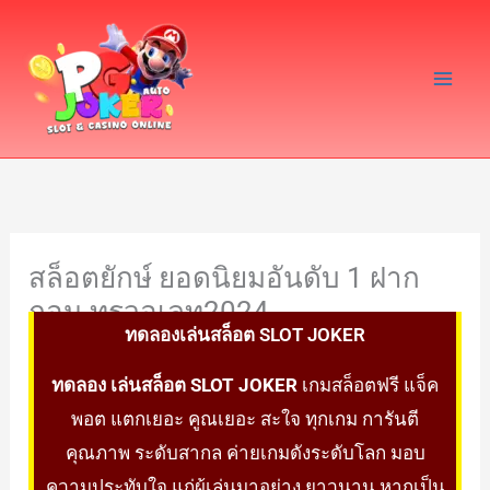
Skip
to
content
สล็อตยักษ์ ยอดนิยมอันดับ 1 ฝาก
ถอน ทรูวอเลท2024
ทดลองเล่นสล็อต SLOT JOKER
/
บทความข่าวสาร
/ By
PGJOKER
ทดลอง เล่นสล็อต SLOT JOKER
เกมสล็อตฟรี แจ็ค
พอต แตกเยอะ คูณเยอะ สะใจ ทุกเกม การันตี
คุณภาพ ระดับสากล ค่ายเกมดังระดับโลก มอบ
ความประทับใจ แก่ผู้เล่นมาอย่าง ยาวนาน หากเป็น