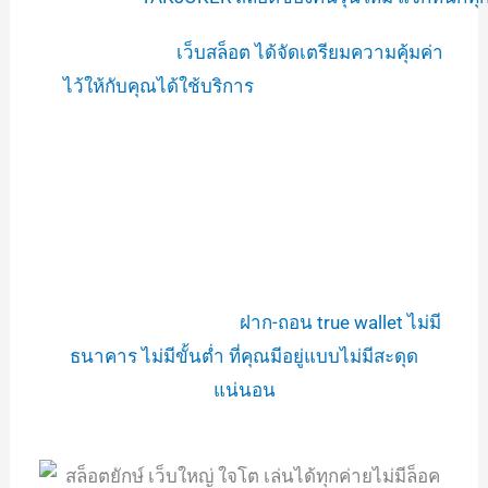
ซึ่งระบบการเล่น
เว็บสล็อต ได้จัดเตรียมความคุ้มค่า
ไว้ให้กับคุณได้ใช้บริการ
สล็อตวอเลท ด้วยช่อง
ทางในการลงทุนที่สามารถให้คุณใช้งาน สล็อตเว็บ
ตรง วอเลท ได้ง่าย และมีโอกาสในการตามล่าแจ็ค
พอตใหญ่ได้อย่างรวดเร็ว เพราะว่าเราสามารถให้
ความสนุกสนานกับคุณได้แบบไม่มีการอั้นจำนวน
ฉะนั้นแล้วระบบปฏิบัติการของ เว็บสล็อตใหม่ล่าสุด
ที่นี่รับรองการเล่นให้กับคุณด้วยระบบมือถือทุกระบบ
ในการเล่น สล็อตเว็บตรง
ฝาก-ถอน true wallet ไม่มี
ธนาคาร ไม่มีขั้นต่ำ ที่คุณมีอยู่แบบไม่มีสะดุด
แน่นอน