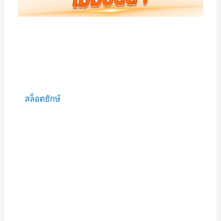
สล็อตเว็บตรง บริการเชื่อถือได้
เหมาะสมสำหรับนักเดิมพันที่
ต้องการได้กำไร
สล็อตยักษ์
วอเลทเว็บตรงสล็อตวอเลท ฝาก-ถอนออ
โต้ โอกาสในการเล่นเกมสล็อตของทุกท่านในวันนี้
เป็นอะไรที่ง่ายอย่างมาก หากท่านหวังอยากจะให้เงิน
ของท่านเพิ่มจำนวน โดยพร้อมที่จะเสี่ยง เกมสล็อต
เป็นหนึ่งในตัวเลืออกที่น่าสนใจอย่างมาก ยิ่งท่านได้
ทำการเข้ามาเล่นจากทางเราที่มาในฐานะ สล็อตเว็บ
ตรง เปิดบริการสู่การเล่นที่น่าสนใจเป็นอันดับต้น ๆ
เพราะมีการเงินมั่นคง ให้การเข้ามาเล่นที่ได้เงิน
รางวัลจริงจะมากหรือว่าน้อย เกมสล็อตแตกง่าย