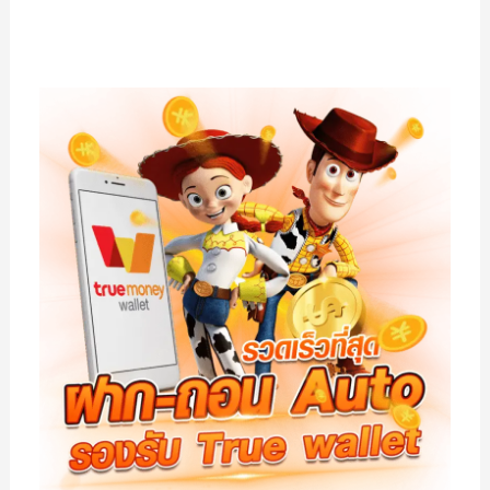
สนใจได้รู้ไว้ก่อนเล่นจริง