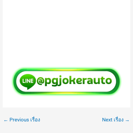
ประเทศเพื่อสัมผัสการเล่นเกม สล็อต PG เว็บตรงแตก
หนัก ยอดนิยม เชื่อมต่อกันได้อย่างราบรื่นผ่าน pg
slot เว็บตรง ช่วยให้คุณได้รับความบันเทิงที่ต้องการ
เป็นอันดับแรก ในฐานะสมาชิก สล็อต เว็บตรงไม่
ผ่านเอเย่นต์ไม่มีขั้นที่ต้องการเล่นเกมระดับโลกชั้น
นำ
←
Previous เรื่อง
Next เรื่อง
→