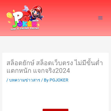
Skip
to
content
สล็อตยักษ์ สล็อตเว็บตรง ไม่มีขั้นต่ำ
แตกหนัก แจกจริง2024
/
บทความข่าวสาร
/ By
PGJOKER
สล็อตยักษ์ สล็อตเว็บตรง ไม่มี
ขั้นต่ำ แตกหนัก แจกจริง2024