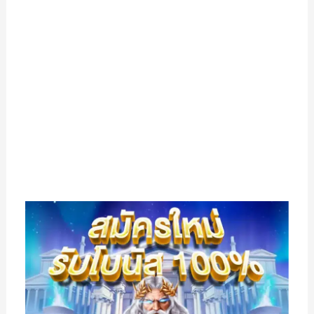
สำคัญก่อนที่จะลงทุน เว็บสล็อตใหม่ล่าสุด ผ่านระบบ
เกมจริง เว็บสล็อตตรง พาไปสำรวจเกม เว็บตรงไม่
ผ่านเอเย่นต์ ที่น่าสนใจที่สุด 6 ค่ายเกมที่มีความน่า
เชื่อถือและเสนอโปรโมชั่นที่มีคุณค่าให้กับลูกค้า
นอกจากนี้ ยังให้คำแนะนำเกี่ยวกับวิธีการเลือกเว็บ
ตรงไม่ผ่านเอเย่นต์ที่ดีที่สุด เหมาะกับความต้องการ
ของคุณ แนะนำเกม เว็บสล็อตวอเลท ที่ชนะได้ง่าย
เพื่อช่วยให้สมาชิกได้ตัดสินใจอย่างชาญฉลาด