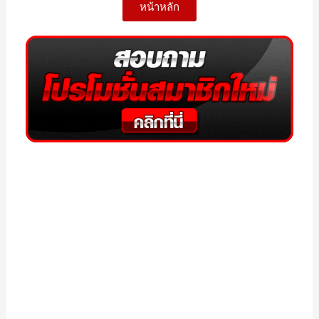
หน้าหลัก
สล็อตเว็บตรง ให้ความตื่นเต้นในการเล่นเกมแตก
รางวัลง่ายที่คัดสรรมาอย่างดี สล็อต เว็บตรง มอบการ
เล่นเกมที่ทันสมัย ใหม่ล่าสุด และปราศจากความยุ่ง
ยาก เว็บสล็อต PG ลงทะเบียนสมัครสมาชิก สล็อต
เว็บตรง แตกง่าย ไม่มีขั้นต่ำ ฟรี ไม่มีค่าธรรมเนียม
แอบแฝง ให้การใช้งานระบบอัตโนมัติที่แม่นยำ เข้า
ถึงโปรโมชั่น สล็อต PG เว็บตรง แตกหนัก สุดน่า