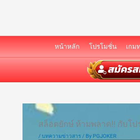
Skip
to
content
หน้าหลัก
โปรโมชั่น
เกมท
สล็อตยักษ์ ห้ามพลาด!! กับโป
/
บทความข่าวสาร
/ By
PGJOKER