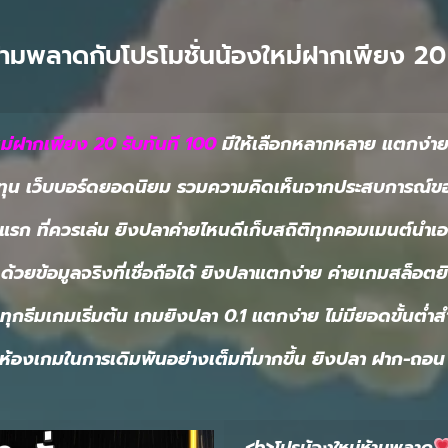
ห้ามพลาดกับโปรโมชั่นน้องใหม่ฝากเพียง 20 
ม่ฝากเพียง 20 รับทันที 100
มีให้เลือกหลากหลาย แตกง่าย 
ทุน เว็บบอร์ดยอดนิยม รวมความคิดเห็นจากประสบการณ์ของน
ดับแรก ที่ควรเล่น ยิงปลาค่ายไหนดีเก็บสถิติทุกคอมเมนต์นำ
ด้วยข้อมูลจริงที่เชื่อถือได้ ยิงปลาแตกง่าย ค่ายเกมสล็อตย
ุกธีมเกมเริ่มต้น เกมยิงปลา 0.1 แตกง่าย ไม่มียอดขั้นต่ำสำ
้องเกมในการเดิมพันอย่างเต็มที่มากขึ้น ยิงปลา ฝาก-ถอน ไม
<b>โปรน้องใหม่ห้ามพลาด