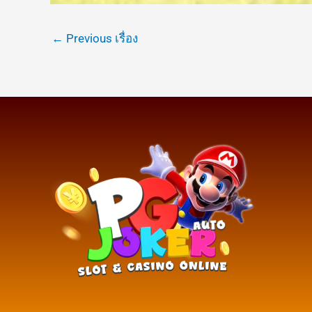
←
Previous เรื่อง