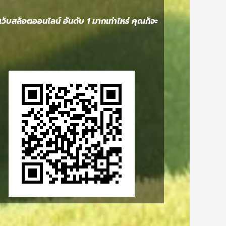
ว็บสล็อตออนไลน์ อันดับ 1 มากเท่าไหร่ คุณก็จะ