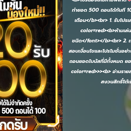
ทำยอด 500 ถอนได้ทันที 1
เตือน</b><br> 1. รับโปรเ
color=red><b>ห้ามเล่นบ
ชนิด</font></b><br> 2. เ
สอบเงื่อนไขและโปรโมชั่นอย่
ถอนยอดโบนัสที่มีทั้งหมด ยอด
color=red>>><b> อ่านรายล
สงวนสิทธิ์โต