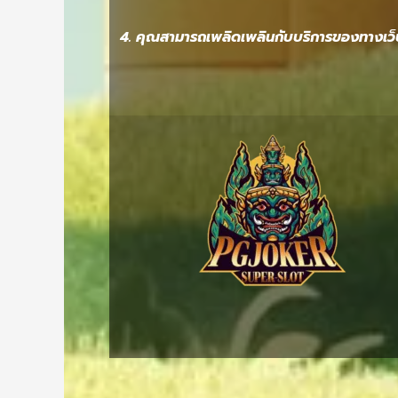
4. คุณสามารถเพลิดเพลินกับบริการของทางเว็บ ส