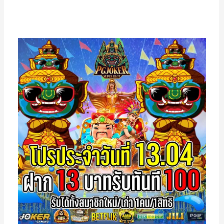
กำไรให้ได้มากขึ้น