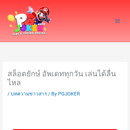
Skip
to
content
สล็อตยักษ์ อัพเดททุกวัน เล่นได้ลื่น
ไหล
/
บทความข่าวสาร
/ By
PGJOKER
ต้อนรับปีใหม่ ด้วยโปรโมชั่น
ฝาก13บาทรับเพิ่ม100