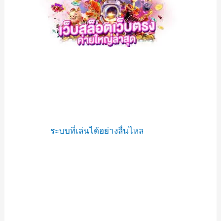
สล็อตยักษ์ อัพเดททุกวัน เล่นได้ลื่นไหล
เว็บสล็อตออนไลน์ที่มีการให้บริการครบวงจร แถมยัง
ได้นำค่ายเกมยอดนิยมมาให้เลือกเล่น มีเกมมากมาย
เลิกเล่นแบบไม่มีเบื่อ สล็อตเว็บตรง อัพเดทความสนุก
ให้ทุกวัน
ระบบที่เล่นได้อย่างลื่นไหล
ไม่เกิดปัญหา
ระหว่างการลงทุนในรอบโบนัส และรอบแจ็คพอตอ
ย่างแน่นอน สามารถลุ้นรับเงินรางวัลใหญ่ได้ตลอด
เวลา สร้างเงินได้แบบไม่มีสะดุด สล็อตไม่มีขั้นต่ำ ที่
สามารถไว้วางใจได้ ส่งตรงมาจากต่างประเทศ มี
ใบรับรองการเปิดให้ใช้บริการ