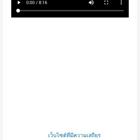
ฝาก 13 บาท รับ 100 โปรดีมี
ให้ทุกวัน
pgjoker ที่ไม่ได้มีดีแค่ความสนุกสนาน แต่ยัง
สามารถสร้างรายได้จากเวลาว่างเพียง ไม่กี่นาที
และสามารถเข้ามาทดลองเล่นได้ ด้วยเงินทุนต่ำ
ฝาก 13 บาท รับ 100 อีกทั้งเดิมพันที่ ต่ำ ฝาก 1 บาทก็
สามารถเล่นได้ตลอด 24 ชม. เกมสล็อตออนไลน์ที่
รองรับทรูมันนี่วอเลทและทุกธนาคารชั้นนำ ฝากเงิน
ขั้นต่ำ 13 บาทรับเครดิตฟรีเพิ่มเป็น 100 บาท คุ้มยิ่ง
กว่าคุ้ม และทางเรายังรับประกันความสุนก ไม่มี
สะดุด ด้วยระบบ
เว็บไซต์ที่มีความเสถียร
และภาพคม