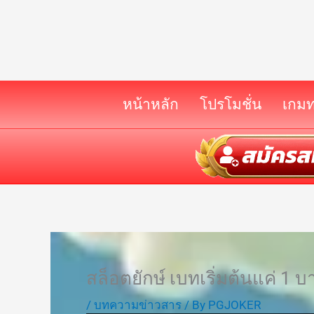
Skip
to
content
หน้าหลัก
โปรโมชั่น
เกมท
สล็อตยักษ์ เบทเริ่มต้นแค่ 1 บ
/
บทความข่าวสาร
/ By
PGJOKER