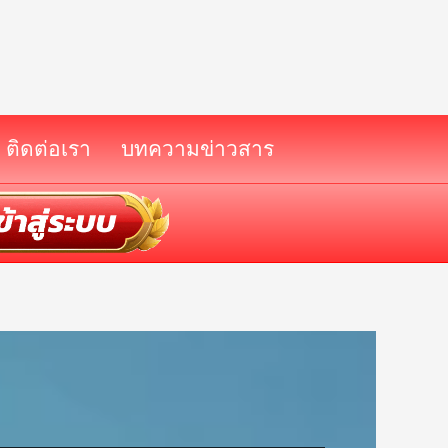
ติดต่อเรา
บทความข่าวสาร