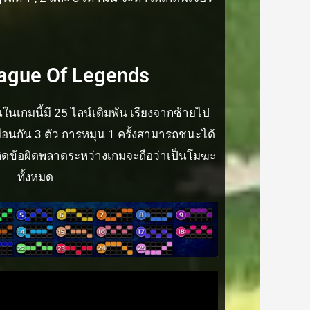
eague Of Legends
นในเกมนี้มี 25 ไลน์เดิมพัน เรียงจากซ้ายไป
ือนกัน 3 ตัว การหมุน 1 ครั้งสามารถชนะได้
กิดข้อผิดพลาดระหว่างเกมจะถือว่าเป็นโมฆะ
ทั้งหมด