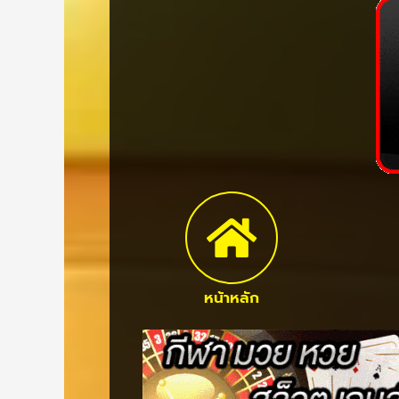
หน้าหลัก