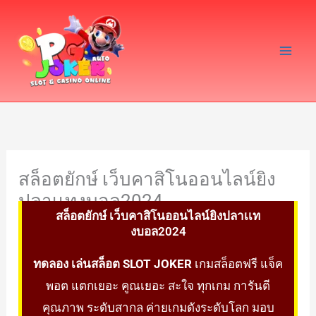
Skip
to
content
สล็อตยักษ์ เว็บคาสิโนออนไลน์ยิง
ปลาเเทงบอล2024
สล็อตยักษ์ เว็บคาสิโนออนไลน์ยิงปลาเเท
/
บทความข่าวสาร
/ By
PGJOKER
งบอล2024
ทดลอง เล่นสล็อต SLOT JOKER
เกมสล็อตฟรี แจ็ค
พอต แตกเยอะ คูณเยอะ สะใจ ทุกเกม การันตี
คุณภาพ ระดับสากล ค่ายเกมดังระดับโลก มอบ