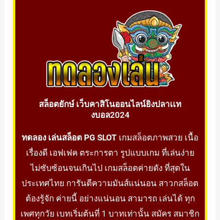
สล็อตยักษ์ เว็บคาสิโนออนไลน์ยิงปลาเเท
งบอล2024
ทดลอง เล่นสล็อต PG SLOT
เกมสล็อตภาพสวย เนื้อ
เรื่องดี เอฟเฟค ตระการตา รูปแบบเกม ที่เล่นง่าย
ไม่ซับซ้อนจนเกินไป เกมสล็อตค่ายดัง ที่สุดใน
ประเทศไทย การันตีความมันส์แน่นอน สาวกสล็อต
ต้องรู้จัก ค่ายนี้ อย่างแน่นอน สามารถ เล่นได้ ทุก
เพศทุกวัย เบทเริ่มต้นที่ 1 บาทเท่านั้น สมัคร สมาชิก