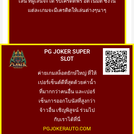
เล่น ที่ผู้เล่นจะได้ รับเครดิตฟรี อัตโนมัติ ซึ่งใน
แต่ละเกมจะมีเครดิตให้เล่นต่างๆนาๆ
PG JOKER SUPER
SLOT
ค่ายเกมสล็อตยักษ์ใหญ่ ที่ให้
เปอร์เซ็นต์ดีที่สุดด้วยค่าน้ำ
ที่มากกว่าคนอื่น และเปอร์
เซ็นการออกโบนัสที่สูงกว่า
จ้าวอื่น เชิญพิสูจน์ ร่วมไป
กับเราได้ที่นี่
PGJOKERAUTO.COM