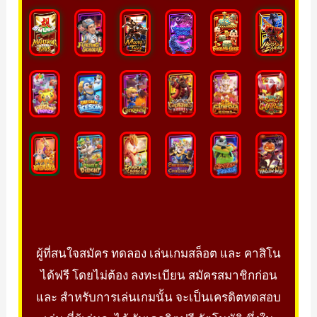
ผู้ที่สนใจสมัคร ทดลอง เล่นเกมสล็อต และ คาสิโน
ได้ฟรี โดยไม่ต้อง ลงทะเบียน สมัครสมาชิกก่อน
และ สำหรับการเล่นเกมนั้น จะเป็นเครดิตทดสอบ