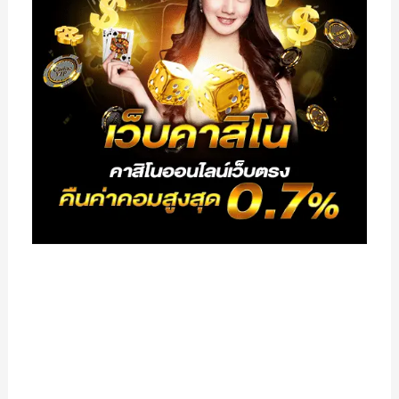
คาสิโนออนไลน์เว็บตรง ทาง
เลือกใหม่ ที่ดีที่สุด 2024
สล็อตยักษ์ รวม คาสิโน ออนไลน์สุดคุ้ม พนันคาสิโน
ออนไลน์เว็บตรง ที่บริการเป็นเมนูภาษาไทยรองรับผู้