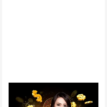
กับเราอย่างต่อเนื่อง พร้อมบริการของเรามาพร้อมกับ
สิทธิพิเศษที่ให้ทุกท่านได้พบกับความสนุกสนาน เกม
คาสิโนออนไลน์ แตกต่างจากเว็บอื่นเป็นอย่างมาก
และจุดเด่นของเกมเราที่มีความเป็นมาตรฐานสากล
จึงดึงดูดผู้ให้ความสนใจเข้ามาใช้บริการอย่างต่อ
เนื่อง และในปัจจุบันมีสมาชิกเข้ามาใช้บริการ
มากกว่า 100,000 user ที่มาพร้อมกับเครดิตสมัคร
สมาชิกฟรี เป็นอีกหนึ่งทางเลือกให้ท่านสามารถนำ
ไปต่อยอดในการเดิมพันความสนุกสนานเกม พนัน
คาสิโนออนไลน์ อย่างง่าย