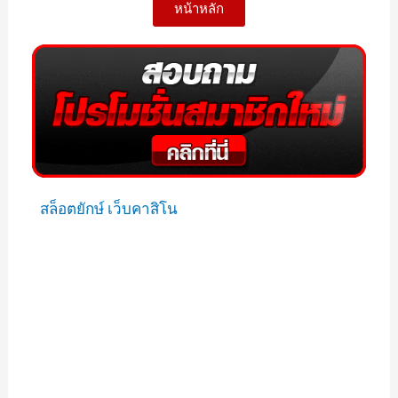
หน้าหลัก
สล็อตยักษ์ เว็บคาสิโน
สล็อตออนไลน์2024 คาสิโน
ออนไลน์เว็บตรง เว็บพนันออนไลน์ ที่คนเล่นเยอะ
ที่สุด ฝาก-ถอนไม่มีขั้นต่ำ ต้องบริการ คาสิโน พนัน
ออนไลน์ ยูฟ่าเบท ที่มาพร้อมกับบริการปากต่อปาก
ให้ทุกท่านได้พบกับกิจกรรมความสนุกสนานของเกม
เดิมพันคาสิโนออนไลน์ที่ดีที่สุด ในปัจจุบันและเป็น
ช่องทางการดึงดูดนักพนันหน้าใหม่ ให้เขาใช้บริการ