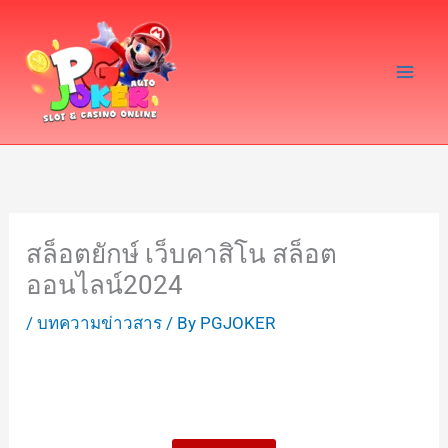
Skip
to
content
สล็อตยักษ์ เว็บคาสิโน สล็อต
ออนไลน์2024
/
บทความข่าวสาร
/ By
PGJOKER
สล็อตยักษ์ เว็บคาสิโน สล็อต
ออนไลน์