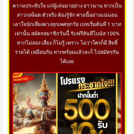
ความประทับใจ แก่ผู้เล่นมาอย่าง ยาวนาน หากเป็น
สาวกสล็อต ตัวจริง ต้องรู้จัก ค่ายนี้อย่างแน่นอน
เอาใจนักเสี่ยงดวงทุกเพศทุกวัย เบทเริ่มต้นที่ 1 บาท
เท่านั้น สมัครสมาชิกวันนี้ รับฟรีทันทีโบนัส 100%
หากไม่ลอง เสี่ยง ก็ไม่รู้ เพราะ ไม่ว่าใครก็มี สิทธิ์
รวยได้ เหมือนกัน หากพร้อมแล้วละก็ ไปสมัครกัน
ได้เลย