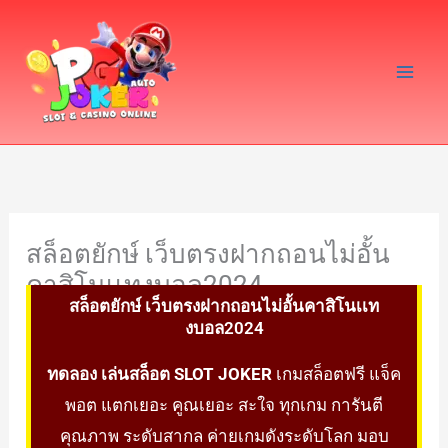
Skip
to
content
สล็อตยักษ์ เว็บตรงฝากถอนไม่อั้น
คาสิโนเเทงบอล2024
สล็อตยักษ์ เว็บตรงฝากถอนไม่อั้นคาสิโนเเท
/
บทความข่าวสาร
/ By
PGJOKER
งบอล2024
ทดลอง เล่นสล็อต SLOT JOKER
เกมสล็อตฟรี แจ็ค
พอต แตกเยอะ คูณเยอะ สะใจ ทุกเกม การันตี
คุณภาพ ระดับสากล ค่ายเกมดังระดับโลก มอบ