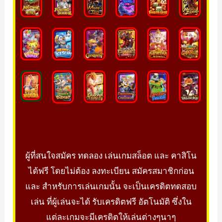
ผู้ที่สนใจสมัคร ทดลอง เล่นเกมสล็อต และ คาสิโน
ได้ฟรี โดยไม่ต้อง ลงทะเบียน สมัครสมาชิกก่อน
และ สำหรับการเล่นเกมนั้น จะเป็นเครดิตทดสอบ
เล่น ที่ผู้เล่นจะได้ รับเครดิตฟรี อัตโนมัติ ซึ่งใน
แต่ละเกมจะมีเครดิตให้เล่นต่างๆนาๆ