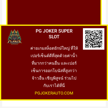
PG JOKER SUPER
SLOT
ค่ายเกมสล็อตยักษ์ใหญ่ ที่ให้
เปอร์เซ็นต์ดีที่สุดด้วยค่าน้ำ
ที่มากกว่าคนอื่น และเปอร์
เซ็นการออกโบนัสที่สูงกว่า
จ้าวอื่น เชิญพิสูจน์ ร่วมไป
กับเราได้ที่นี่
PGJOKERAUTO.COM