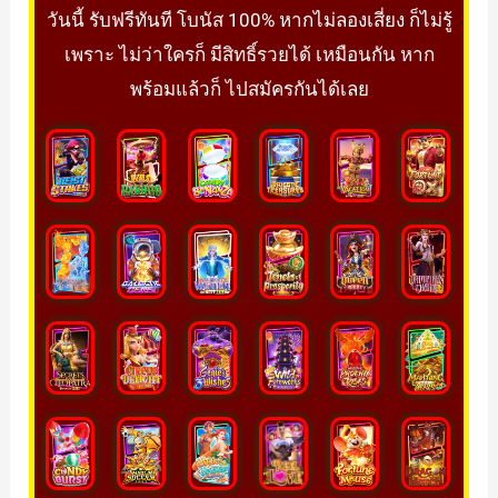
วันนี้ รับฟรีทันที โบนัส 100% หากไม่ลองเสี่ยง ก็ไม่รู้
เพราะ ไม่ว่าใครก็ มีสิทธิ์รวยได้ เหมือนกัน หาก
พร้อมแล้วก็ ไปสมัครกันได้เลย