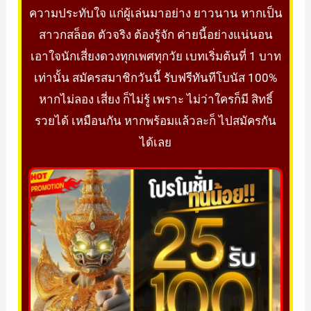
ความประทับใจ แก่ผู้เล่นมาอย่าง ยาวนาน หากเป็น
สาวกสล็อต ตัวจริง ต้องรู้จัก ค่ายนี้อย่างแน่นอน
เอาใจนักเสี่ยงดวงทุกเพศทุกวัย เบทเริ่มต้นที่ 1 บาท
เท่านั้น สมัครสมาชิกวันนี้ รับฟรีทันทีโบนัส 100%
หากไม่ลอง เสี่ยง ก็ไม่รู้ เพราะ ไม่ว่าใครก็มี สิทธิ์
รวยได้ เหมือนกัน หากพร้อมแล้วละก็ ไปสมัครกัน
ได้เลย