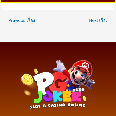
←
Previous เรื่อง
Next เรื่อง
→