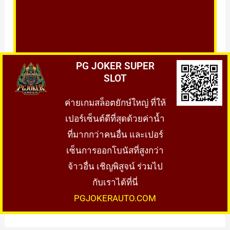
PG JOKER SUPER
SLOT
ค่ายเกมสล็อตยักษ์ใหญ่ ที่ให้
เปอร์เซ็นต์ดีที่สุดด้วยค่าน้ำ
ที่มากกว่าคนอื่น และเปอร์
เซ็นการออกโบนัสที่สูงกว่า
จ้าวอื่น เชิญพิสูจน์ ร่วมไป
กับเราได้ที่นี่
PGJOKERAUTO.COM