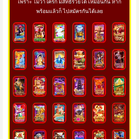
เพราะ ไม่ว่าใครก็ มีสิทธิ์รวยได้ เหมือนกัน หาก
พร้อมแล้วก็ ไปสมัครกันได้เลย