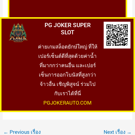
PG JOKER SUPER
SLOT
ค่ายเกมสล็อตยักษ์ใหญ่ ที่ให้
เปอร์เซ็นต์ดีที่สุดด้วยค่าน้ำ
ที่มากกว่าคนอื่น และเปอร์
เซ็นการออกโบนัสที่สูงกว่า
จ้าวอื่น เชิญพิสูจน์ ร่วมไป
กับเราได้ที่นี่
PGJOKERAUTO.COM
←
Previous เรื่อง
Next เรื่อง
→