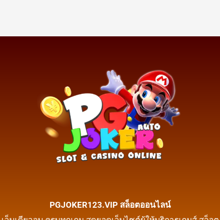
PGJOKER123.VIP สล็อตออนไลน์
เว็บเดียวจบ ครบทุกเกม สุดยอดเว็บไซต์ผู้ให้บริการเกมส์ สล็อต