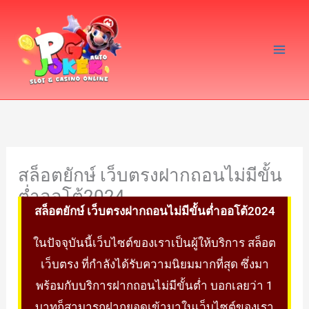
Skip
to
content
สล็อตยักษ์ เว็บตรงฝากถอนไม่มีขั้น
ต่ำออโต้2024
สล็อตยักษ์ เว็บตรงฝากถอนไม่มีขั้นต่ำออโต้2024
/
บทความข่าวสาร
/ By
PGJOKER
ในปัจจุบันนี้เว็บไซต์ของเราเป็นผู้ให้บริการ สล็อต
เว็บตรง ที่กำลังได้รับความนิยมมากที่สุด ซึ่งมา
พร้อมกับบริการฝากถอนไม่มีขั้นต่ำ บอกเลยว่า 1
บาทก็สามารถฝากยอดเข้ามาในเว็บไซต์ของเรา