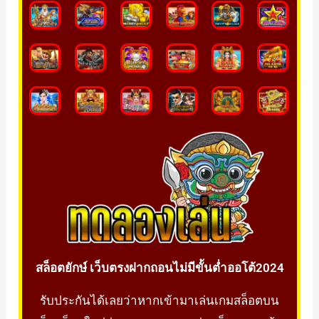
สล็อตยักษ์ เว็บตรงฝากถอนไม่มีขั้นต่ำออโต้2024
รับประกันได้เลยว่าหากเข้ามาเล่นเกมสล็อตบน