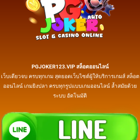
PGJOKER123.VIP สล็อตออนไลน์
เว็บเดียวจบ ครบทุกเกม สุดยอดเว็บไซต์ผู้ให้บริการเกมส์ สล็อต
ออนไลน์ เกมยิงปลา ครบทุกรูปแบบเกมออนไลน์ ล้ำสมัยด้วย
ระบบ อัตโนมัติ