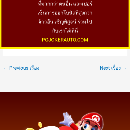
ที่มากกว่าคนอื่น และเปอร์
เซ็นการออกโบนัสที่สูงกว่า
จ้าวอื่น เชิญพิสูจน์ ร่วมไป
กับเราได้ที่นี่
PGJOKERAUTO.COM
←
Previous เรื่อง
Next เรื่อง
→