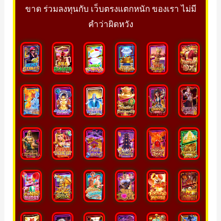
ขาด ร่วมลงทุนกับ เว็บตรงแตกหนัก ของเรา ไม่มี
คำว่าผิดหวัง