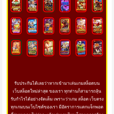
รับประกันได้เลยว่าหากเข้ามาเล่นเกมสล็อตบน
เว็บสล็อตใหม่ล่าสุด ของเรา ทุกท่านก็สามารถลุ้น
รับกำไรได้อย่างจัดเต็ม เพราะว่าเกม สล็อต เว็บตรง
ทุกเกมบนเว็บไซต์ของเรา มีอัตราการแตกแจ็กพอต