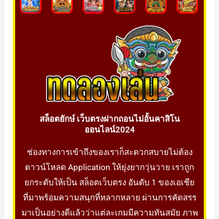
สล็อตยักษ์ เว็บตรงฝากถอนไม่อั้นคาสิโน
ออนไลน์2024
ช่องทางการเข้าถึงของเราก็สะดวกสบายไม่ต้อง
ดาวน์โหลด Application ให้ยุ่งยากวุ่นวาย เราถูก
ยกระดับให้เป็น สล็อตเว็บตรง อันดับ 1 ของเอเชีย
ที่มาพร้อมความสนุกที่หลากหลาย ผ่านการคัดสรร
มาเป็นอย่างดีแล้วว่าแต่ละเกมมีความทันสมัย ภาพ