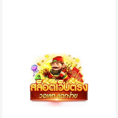
ถือและคอมพิวเตอร์ ซึ่งสร้างความสะดวกสบายใน
การทำกำไรจากเกมสล็อตได้เป็นอย่างดี และยังมี
ข้อดีอื่น ๆ ที่เป็นเหตุผลว่าทำไมหลายคนเลือก สมัคร
เว็บสล็อต ใหม่ล่าสุด กับเรา
สล็อตยักษ์เว็บตรง ระบบ API