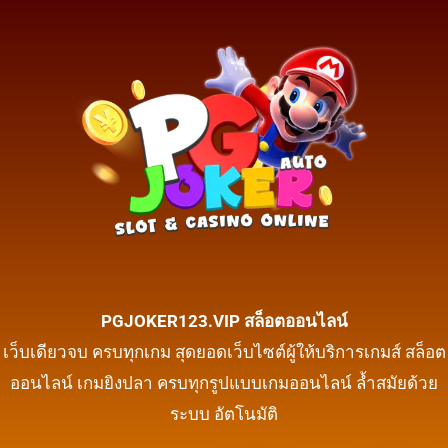
PGJOKER123.VIP สล็อตออนไลน์
เว็บเดียวจบ ครบทุกเกม สุดยอดเว็บไซต์ผู้ให้บริการเกมส์ สล็อต
ออนไลน์ เกมยิงปลา ครบทุกรูปแบบเกมออนไลน์ ล้ำสมัยด้วย
ระบบ อัตโนมัติ